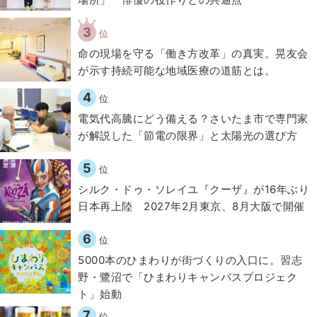
3
位
​命の現場を守る「働き方改革」の真実。晃友会
が示す持続可能な地域医療の道筋とは。
4
位
電気代高騰にどう備える？さいたま市で専門家
が解説した「節電の限界」と太陽光の選び方
5
位
シルク・ドゥ・ソレイユ『クーザ』が16年ぶり
日本再上陸 2027年2月東京、8月大阪で開催
6
位
5000本のひまわりが街づくりの入口に。習志
野・鷺沼で「ひまわりキャンパスプロジェク
ト」始動
7
位