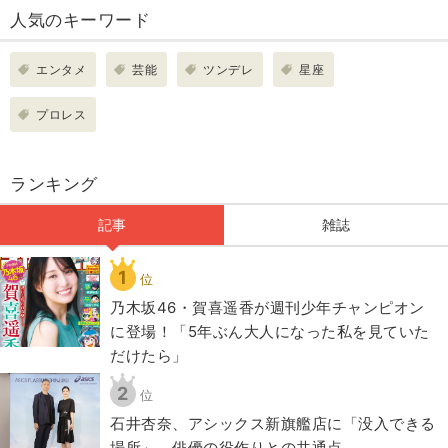
人気のキーワード
エンタメ
芸能
ツンデレ
星座
プロレス
ランキング
記事
雑誌
1
位
乃木坂46・賀喜遥香が週刊少年チャンピオン
に登場！「5年ぶん大人になった私を見ていた
だけたら」
2
位
石井杏奈、アシックス新旗艦店に「没入できる
場所」 俳優の役作りとの共通点