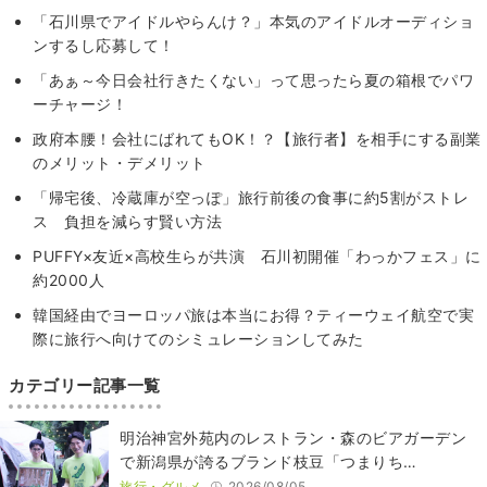
「石川県でアイドルやらんけ？」本気のアイドルオーディショ
ンするし応募して！
「あぁ～今日会社行きたくない」って思ったら夏の箱根でパワ
ーチャージ！
政府本腰！会社にばれてもOK！？【旅行者】を相手にする副業
のメリット・デメリット
「帰宅後、冷蔵庫が空っぽ」旅行前後の食事に約5割がストレ
ス 負担を減らす賢い方法
PUFFY×友近×高校生らが共演 石川初開催「わっかフェス」に
約2000人
韓国経由でヨーロッパ旅は本当にお得？ティーウェイ航空で実
際に旅行へ向けてのシミュレーションしてみた
カテゴリー記事一覧
明治神宮外苑内のレストラン・森のビアガーデン
で新潟県が誇るブランド枝豆「つまりち…
旅行・グルメ
2026/08/05