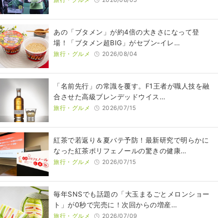
あの「ブタメン」が約4倍の大きさになって登
場！「ブタメン超BIG」がセブン‐イレ…
旅行・グルメ
2026/08/04
​​「名前先行」の常識を覆す。F1王者が職人技を融
合させた高級ブレンデッドウイス…
旅行・グルメ
2026/07/15
紅茶で若返り＆夏バテ予防！最新研究で明らかに
なった紅茶ポリフェノールの驚きの健康…
旅行・グルメ
2026/07/15
毎年SNSでも話題の「大玉まるごとメロンショー
ト」が0秒で完売に！次回からの増産…
旅行・グルメ
2026/07/09