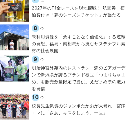
2027年のF1全レースを現地観戦！ 航空券・宿
泊費付き「夢のシーズンチケット」が当たる
8
位
​​未利用資源を「余すことなく価値化」する逆転
の発想。福島・南相馬から挑むサステナブル素
材の社会展開​
9
位
明治神宮外苑内のレストラン・森のビアガーデ
ンで新潟県が誇るブランド枝豆「つまりちゃま
め」を販売数量限定で提供。えだまめ県の魅力
を発信
10
位
校長先生気質のジャンボたかおが大暴れ 宮澤
エマに「さあ、キスをしよう。一旦」