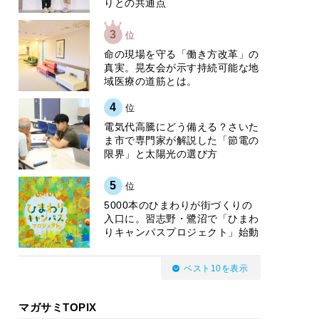
りとの共通点
3
位
​命の現場を守る「働き方改革」の
真実。晃友会が示す持続可能な地
域医療の道筋とは。
4
位
電気代高騰にどう備える？さいた
ま市で専門家が解説した「節電の
限界」と太陽光の選び方
5
位
5000本のひまわりが街づくりの
入口に。習志野・鷺沼で「ひまわ
りキャンパスプロジェクト」始動
ベスト10を表示
マガサミTOPIX