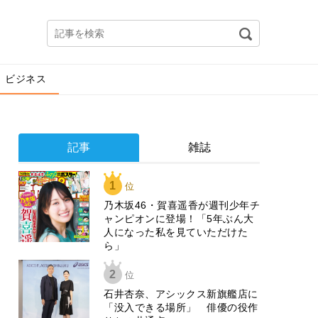
ビジネス
記事
雑誌
1
位
乃木坂46・賀喜遥香が週刊少年チ
ャンピオンに登場！「5年ぶん大
人になった私を見ていただけた
ら」
2
位
石井杏奈、アシックス新旗艦店に
「没入できる場所」 俳優の役作