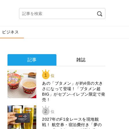
ビジネス
記事
雑誌
1
位
あの「ブタメン」が約4倍の大き
さになって登場！「ブタメン超
BIG」がセブン‐イレブン限定で発
売！
2
位
2027年のF1全レースを現地観
戦！ 航空券・宿泊費付き「夢の