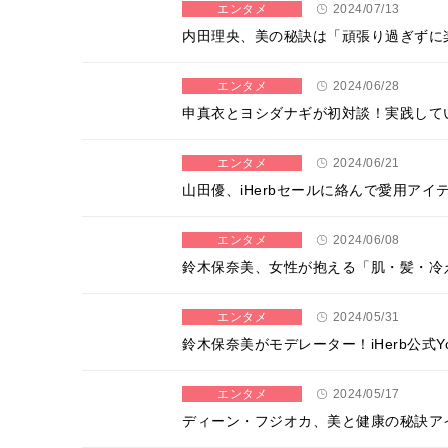
エンタメ
2024/07/13
内田理央、美の秘訣は「頑張り過ぎずに楽
エンタメ
2024/06/28
申真衣とヨシダナギが初対談！実践してい
エンタメ
2024/06/21
山田優、iHerbセールに絡んで愛用ア
エンタメ
2024/06/08
鈴木保奈美、女性が抱える「肌・髪・冷
エンタメ
2024/05/31
鈴木保奈美がモデレーター！iHerb公式
エンタメ
2024/05/17
ディーン・フジオカ、美と健康の秘訣アイ