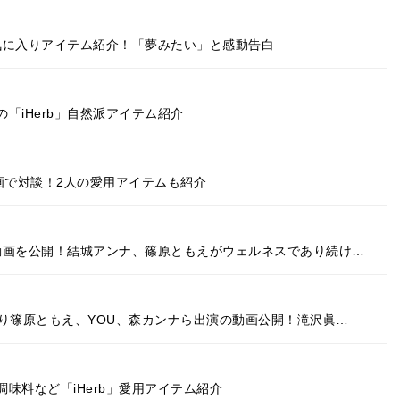
お気に入りアイテム紹介！「夢みたい」と感動告白
「iHerb」自然派アイテム紹介
動画で対談！2人の愛用アイテムも紹介
別動画を公開！結城アンナ、篠原ともえがウェルネスであり続け…
わたり篠原ともえ、YOU、森カンナら出演の動画公開！滝沢眞…
味料など「iHerb」愛用アイテム紹介