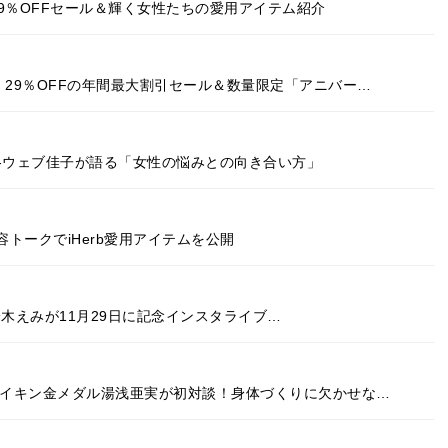
29％OFFセール＆輝く⼥性たちの愛用アイテム紹介
画！29％OFFの年間最大割引セール＆数量限定「アニバー…
リス-ウェブ佳子が語る「女性の悩みとの向き合い方」
トークでiHerb愛用アイテムを公開
」開催！鈴木えみが11月29日に記念インスタライブ…
輪ブレイキン金メダル湯浅亜実が初対談！身体づくりに欠かせな…