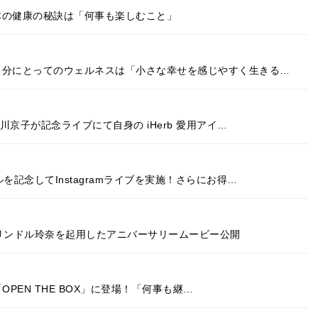
と体の健康の秘訣は「何事も楽しむこと」
！自分にとってのウェルネスは「小さな幸せを感じやすく生きる…
⾕川京⼦が記念ライブにて自身の iHerb 愛用アイ…
ルを記念してInstagramライブを実施！さらにお得…
！トリンドル玲奈を起用したアニバーサリームービー公開
e「OPEN THE BOX」に登場！「何事も継…