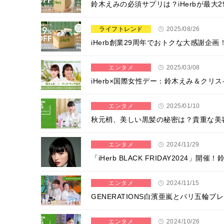
鈴木えみの必須サプリは？iHerbが最大
ライフトレンド
2025/08/26
iHerb創業29周年でおトクな大感謝企
エンタメ
2025/03/08
iHerb×国際女性デー：鈴木えみ＆ク
エンタメ
2025/01/10
秋元梢、美しい黒髪の秘密は？貴重な美容
エンタメ
2024/11/29
「iHerb BLACK FRIDAY2024
エンタメ
2024/11/15
GENERATIONS白濱亜嵐とパリ五
エンタメ
2024/10/26