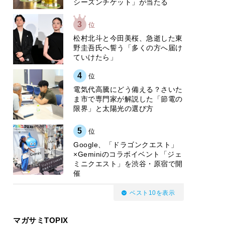
シーズンチケット」が当たる
3
位
松村北斗と今田美桜、急逝した東
野圭吾氏へ誓う「多くの方へ届け
ていけたら」
4
位
電気代高騰にどう備える？さいた
ま市で専門家が解説した「節電の
限界」と太陽光の選び方
5
位
Google、「ドラゴンクエスト」
×Geminiのコラボイベント「ジェ
ミニクエスト」を渋谷・原宿で開
催
ベスト10を表示
マガサミTOPIX