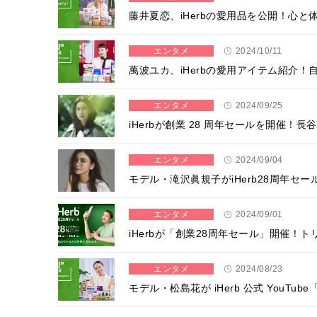
藤井夏恋、iHerbの愛用品を公開！心
エンタメ
2024/10/11
萬波ユカ、iHerbの愛用アイテム紹介
エンタメ
2024/09/25
iHerbが創業 28 周年セールを開催！⻑
エンタメ
2024/09/04
モデル・滝沢眞規子がiHerb28周年セー
エンタメ
2024/09/01
iHerbが「創業28周年セール」開催
エンタメ
2024/08/23
モデル・松島花が iHerb 公式 YouTub