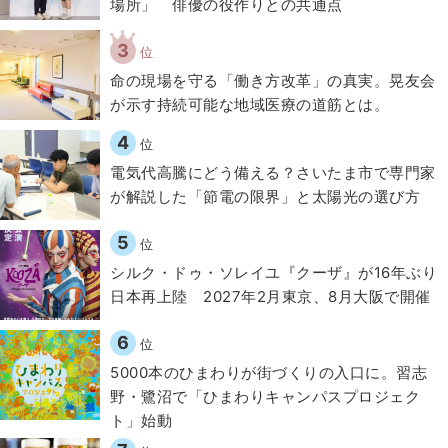
場所」 俳優の役作りとの共通点
3
位
​命の現場を守る「働き方改革」の真実。晃友会
が示す持続可能な地域医療の道筋とは。
4
位
電気代高騰にどう備える？さいたま市で専門家
が解説した「節電の限界」と太陽光の選び方
5
位
シルク・ドゥ・ソレイユ『クーザ』が16年ぶり
日本再上陸 2027年2月東京、8月大阪で開催
6
位
5000本のひまわりが街づくりの入口に。習志
野・鷺沼で「ひまわりキャンパスプロジェク
ト」始動