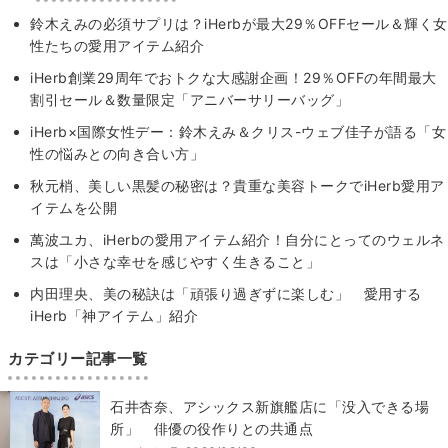
鈴木えみの必須サプリは？iHerbが最大29％OFFセール＆輝く⼥
性たちの愛用アイテム紹介
iHerb創業29周年でおトクな大感謝企画！29％OFFの年間最大
割引セール＆数量限定「アニバーサリーバッグ」
iHerb×国際女性デー：鈴木えみ＆クリス-ウェブ佳子が語る「女
性の悩みとの向き合い方」
秋元梢、美しい黒髪の秘密は？貴重な美容トークでiHerb愛用ア
イテムを公開
萬波ユカ、iHerbの愛用アイテム紹介！自分にとってのウェルネ
スは「小さな幸せを感じやすく生きること」
内田理央、美の秘訣は「頑張り過ぎずに楽しむ」 愛用する
iHerb「神アイテム」紹介
カテゴリー記事一覧
石井杏奈、アシックス新旗艦店に「没入できる場
所」 俳優の役作りとの共通点