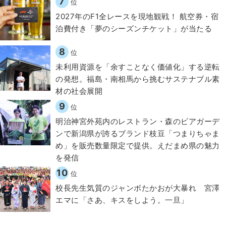
7
位
2027年のF1全レースを現地観戦！ 航空券・宿
泊費付き「夢のシーズンチケット」が当たる
8
位
​​未利用資源を「余すことなく価値化」する逆転
の発想。福島・南相馬から挑むサステナブル素
材の社会展開​
9
位
明治神宮外苑内のレストラン・森のビアガーデ
ンで新潟県が誇るブランド枝豆「つまりちゃま
め」を販売数量限定で提供。えだまめ県の魅力
を発信
10
位
校長先生気質のジャンボたかおが大暴れ 宮澤
エマに「さあ、キスをしよう。一旦」