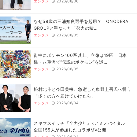
エンタメ
2026/08/06
なぜ59歳の三浦知良選手を起用？ ONODERA
GROUPと重なった「努力の積…
エンタメ
2026/08/05
街中にポケモン100匹以上、立像は19匹 日本
橋・八重洲で“伝説のポケモン”を巡…
エンタメ
2026/08/05
松村北斗と今田美桜、急逝した東野圭吾氏へ誓う
「多くの方へ届けていけたら」
エンタメ
2026/08/04
スキマスイッチ『全力少年』×アミノバイタル
全国155人が参加したコラボMV公開
エンタメ
2026/08/04