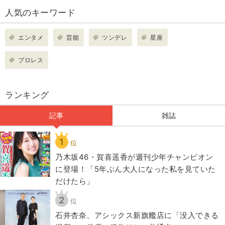
人気のキーワード
エンタメ
芸能
ツンデレ
星座
プロレス
ランキング
記事
雑誌
1
位
乃木坂46・賀喜遥香が週刊少年チャンピオン
に登場！「5年ぶん大人になった私を見ていた
だけたら」
2
位
石井杏奈、アシックス新旗艦店に「没入できる