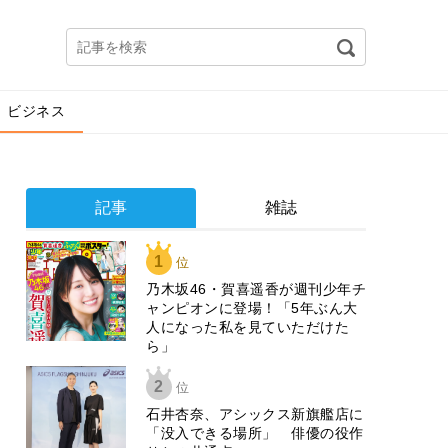
ビジネス
記事
雑誌
1
位
乃木坂46・賀喜遥香が週刊少年チ
ャンピオンに登場！「5年ぶん大
人になった私を見ていただけた
ら」
2
位
石井杏奈、アシックス新旗艦店に
「没入できる場所」 俳優の役作