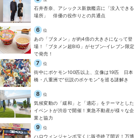
石井杏奈、アシックス新旗艦店に「没入できる
場所」 俳優の役作りとの共通点
6
位
あの「ブタメン」が約4倍の大きさになって登
場！「ブタメン超BIG」がセブン‐イレブン限定
で発売！
7
位
街中にポケモン100匹以上、立像は19匹 日本
橋・八重洲で“伝説のポケモン”を巡る謎解き
8
位
気候変動の「緩和」と「適応」をテーマとした
イベントが渋谷で開催！東急不動産が様々な企
業と協力
9
位
ハロウィンジャンボ宝くじ販売終了間近！万博