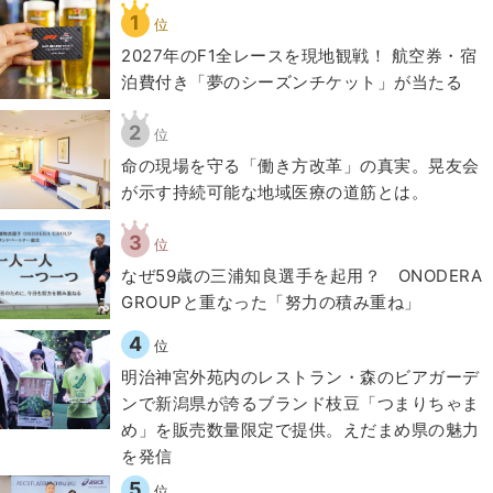
1
位
2027年のF1全レースを現地観戦！ 航空券・宿
泊費付き「夢のシーズンチケット」が当たる
2
位
​命の現場を守る「働き方改革」の真実。晃友会
が示す持続可能な地域医療の道筋とは。
3
位
なぜ59歳の三浦知良選手を起用？ ONODERA
GROUPと重なった「努力の積み重ね」
4
位
明治神宮外苑内のレストラン・森のビアガーデ
ンで新潟県が誇るブランド枝豆「つまりちゃま
め」を販売数量限定で提供。えだまめ県の魅力
を発信
5
位