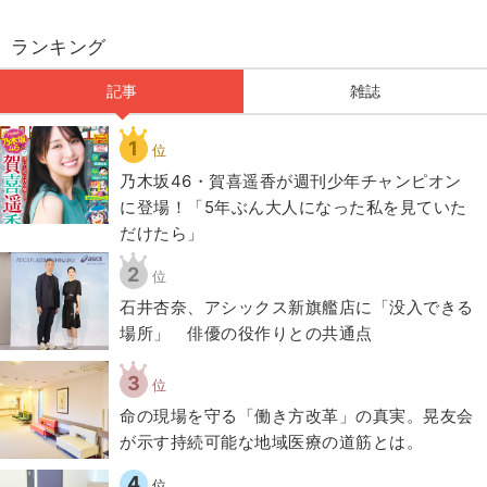
ランキング
記事
雑誌
1
位
乃木坂46・賀喜遥香が週刊少年チャンピオン
に登場！「5年ぶん大人になった私を見ていた
だけたら」
2
位
石井杏奈、アシックス新旗艦店に「没入できる
場所」 俳優の役作りとの共通点
3
位
​命の現場を守る「働き方改革」の真実。晃友会
が示す持続可能な地域医療の道筋とは。
4
位