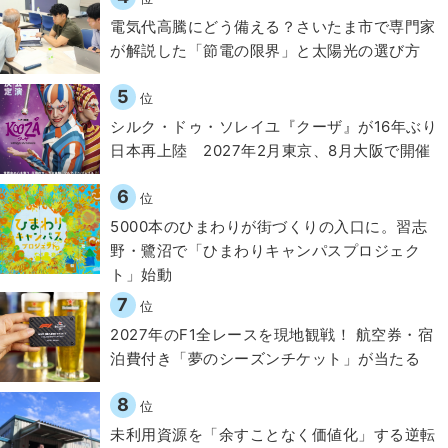
電気代高騰にどう備える？さいたま市で専門家
が解説した「節電の限界」と太陽光の選び方
5
位
シルク・ドゥ・ソレイユ『クーザ』が16年ぶり
日本再上陸 2027年2月東京、8月大阪で開催
6
位
5000本のひまわりが街づくりの入口に。習志
野・鷺沼で「ひまわりキャンパスプロジェク
ト」始動
7
位
2027年のF1全レースを現地観戦！ 航空券・宿
泊費付き「夢のシーズンチケット」が当たる
8
位
​​未利用資源を「余すことなく価値化」する逆転