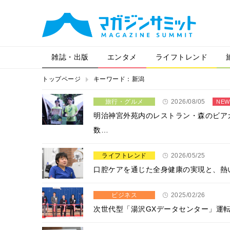
雑誌・出版
エンタメ
ライフトレンド
トップページ
キーワード：新潟
旅行・グルメ
2026/08/05
NEW
明治神宮外苑内のレストラン・森のビア
数…
ライフトレンド
2026/05/25
口腔ケアを通じた全身健康の実現と、熱
ビジネス
2025/02/26
次世代型「湯沢GXデータセンター」運転