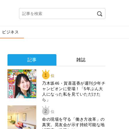
ビジネス
記事
雑誌
1
位
乃木坂46・賀喜遥香が週刊少年チ
ャンピオンに登場！「5年ぶん大
人になった私を見ていただけた
ら」
2
位
​命の現場を守る「働き方改革」の
真実。晃友会が示す持続可能な地