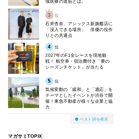
域医療の道筋とは。
3
位
石井杏奈、アシックス新旗艦店に
「没入できる場所」 俳優の役作
りとの共通点
4
位
2027年のF1全レースを現地観
戦！ 航空券・宿泊費付き「夢の
シーズンチケット」が当たる
5
位
気候変動の「緩和」と「適応」を
テーマとしたイベントが渋谷で開
催！東急不動産が様々な企業と協
力
ベスト10を表示
マガサミTOPIX