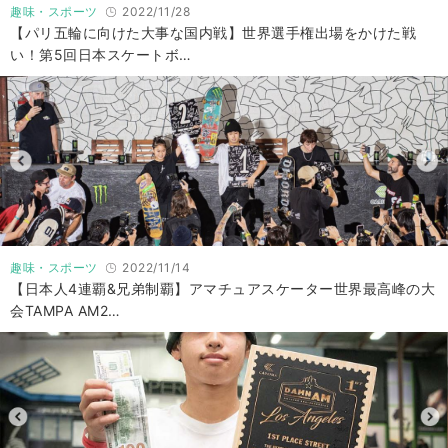
趣味・スポーツ
2022/11/28
【パリ五輪に向けた大事な国内戦】世界選手権出場をかけた戦
い！第5回日本スケートボ…
趣味・スポーツ
2022/11/14
【日本人4連覇&兄弟制覇】アマチュアスケーター世界最高峰の大
会TAMPA AM2…