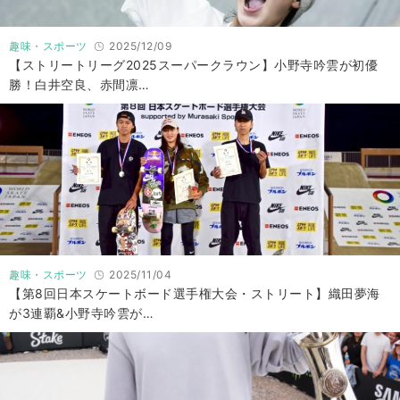
趣味・スポーツ
2025/12/09
【ストリートリーグ2025スーパークラウン】小野寺吟雲が初優
勝！白井空良、赤間凛…
趣味・スポーツ
2025/11/04
【第8回日本スケートボード選手権大会・ストリート】織田夢海
が3連覇&小野寺吟雲が…