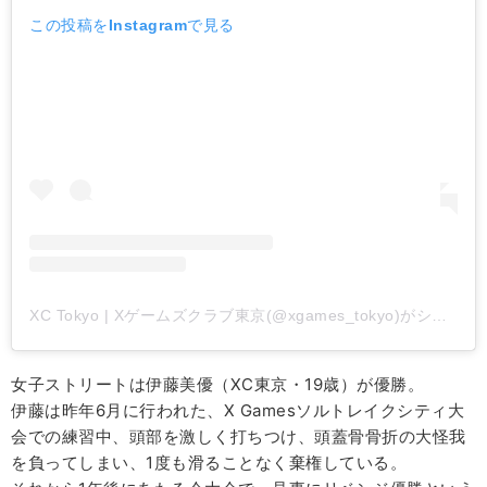
この投稿をInstagramで見る
XC Tokyo | Xゲームズクラブ東京(@xgames_tokyo)がシェアした投稿
女子ストリートは伊藤美優（XC東京・19歳）が優勝。
伊藤は昨年6月に行われた、X Gamesソルトレイクシティ大
会での練習中、頭部を激しく打ちつけ、頭蓋骨骨折の大怪我
を負ってしまい、1度も滑ることなく棄権している。