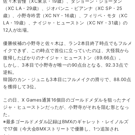
佐々木音憧（XC東京・19歳）、ダショーン・ジョーダン
（XC LA・29歳）、ジオバンニ・ビアンナ（XC SP・25
歳）、小野寺吟雲（XC NY・16歳）、フィリペ・モタ（XC
LA・19歳）、ナイジャ・ヒューストン（XC NY・31歳）の
12人が出場。
優勝候補の小野寺と佐々木は、ラン2本目終了時点でもフルメ
イクできず、この時点で首位に立っていたのは、大怪我から
復帰したばかりのナイジャ・ヒューストン（89.66点）。
しかし、3本目で小野寺が唯一の90点台となる、92.33点で
逆転。
韓国のカン・ジュニも3本目にフルメイクの滑りで、88.00点
を獲得して3位。
この日、X Games通算16個目のゴールドメダルを狙ったナイ
ジャ・ヒューストンだったが、小野寺がそれを阻む形となっ
た。
※最多ゴールドメダル記録はBMXのギャレット・レイノルズ
で17個（今大会BMXストリートで優勝し、1つ追加され