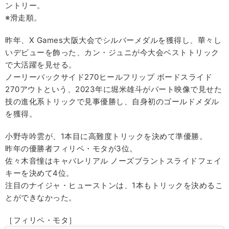
ントリー。
※滑走順。
昨年、X Games大阪大会でシルバーメダルを獲得し、華々し
いデビューを飾った、カン・ジュニが今大会ベストトリック
で大活躍を見せる。
ノーリーバックサイド270ヒールフリップ ボードスライド
270アウトという、2023年に堀米雄斗がパート映像で見せた
技の進化系トリックで見事優勝し、自身初のゴールドメダル
を獲得。
小野寺吟雲が、1本目に高難度トリックを決めて準優勝。
昨年の優勝者フィリペ・モタが3位。
佐々木音憧はキャバレリアル ノーズブラントスライドフェイ
キーを決めて4位。
注目のナイジャ・ヒューストンは、1本もトリックを決めるこ
とができなかった。
［フィリペ・モタ］