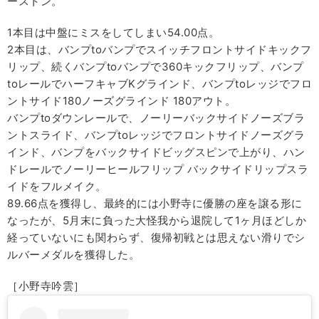
ーストン。
1本目は中盤にミスをしてしまい54.00点。
2本目は、バンプtoバンプでスイッチフロントサイドキックフ
リップ、続くバンプtoバンプで360キックフリップ、バンプ
toレールでハーフキャブKグラインド、バンプtoレッジでフロ
ントサイド180ノーズグラインド 180アウト。
バンプtoダウンレールで、ノーリーバックサイドノーズブラ
ントスライド、バンプtoレッジでフロントサイドノーズグラ
インド、バンプをバックサイドビッグスピンで上がり、ハン
ドレールでノーリーヒールフリップ バックサイドリップスラ
イドをフルメイク。
89.66点を獲得し、最終的には小野寺に優勝の座を譲る形に
なったが、5月末に負った大怪我から退院して1ヶ月ほどしか
経っていないにも関わらず、復帰初戦とは思えない滑りでシ
ルバーメダルを獲得した。
［小野寺吟雲］