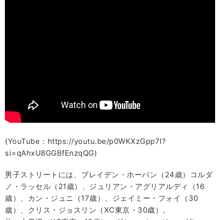
(YouTube：https://youtu.be/p0WKXzGpp7I?
si=qAhxU8GGBfEnzqQG)
男子ストリートには、ブレイデン・ホーバン（24歳）コルダ
ノ・ラッセル（21歳）、ジュリアン・アグリアルディ（16
歳）、カン・ジュニ（17歳）、ジェイミー・フォイ（30
歳）、クリス・ジョスリン（XC東京・30歳）。