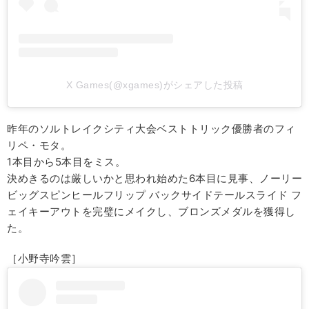
X Games(@xgames)がシェアした投稿
昨年のソルトレイクシティ大会ベストトリック優勝者のフィ
リペ・モタ。
1本目から5本目をミス。
決めきるのは厳しいかと思われ始めた6本目に見事、ノーリー
ビッグスピンヒールフリップ バックサイドテールスライド フ
ェイキーアウトを完璧にメイクし、ブロンズメダルを獲得し
た。
［小野寺吟雲］