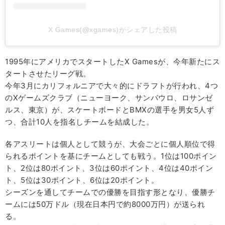
X Games(@xgames)がシェアした投稿
1995年にアメリカでスタートしたX Gamesが、今年新たにス
タートさせたリーグ戦。
今年3月にカリフォルニアで大々的にドラフトが行われ、4つ
のXゲームズクラブ（ニューヨーク、サンパウロ、ロサンゼ
ルス、東京）が、スケートボードとBMXの選手を男女5人ず
つ、合計10人を指名しチームを結成した。
各アスリートは個人として競うが、大会ごとに個人順位で得
られるポイントを基にチームとしても戦う。1位は100ポイン
ト、2位は80ポイント、3位は60ポイント、4位は40ポイン
ト、5位は30ポイント、6位は20ポイント。
シーズンを通してチームでの優勝を目指す形となり、優勝チ
ームには50万ドル（現在日本円で約8000万円）が送られ
る。