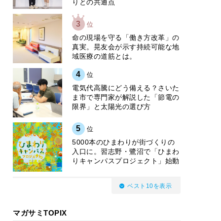
りとの共通点
3
位
​命の現場を守る「働き方改革」の
真実。晃友会が示す持続可能な地
域医療の道筋とは。
4
位
電気代高騰にどう備える？さいた
ま市で専門家が解説した「節電の
限界」と太陽光の選び方
5
位
5000本のひまわりが街づくりの
入口に。習志野・鷺沼で「ひまわ
りキャンパスプロジェクト」始動
ベスト10を表示
マガサミTOPIX