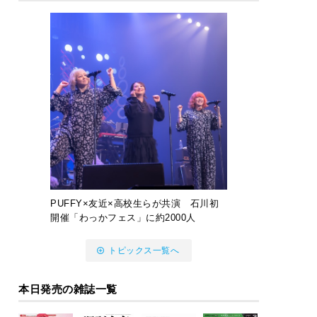
PUFFY×友近×高校生らが共演 石川初
開催「わっかフェス」に約2000人
トピックス一覧へ
本日発売の雑誌一覧