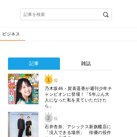
ビジネス
記事
雑誌
1
位
乃木坂46・賀喜遥香が週刊少年チ
ャンピオンに登場！「5年ぶん大
人になった私を見ていただけた
ら」
2
位
石井杏奈、アシックス新旗艦店に
「没入できる場所」 俳優の役作