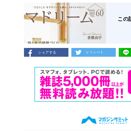
この
シェアする
リツィート