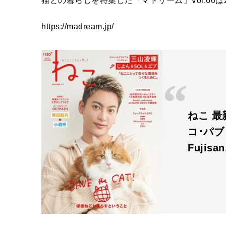
猫との暮らしを特集した「マドリーム」Vol.60は
https://madream.jp/
ねこ 最新
コ･パ
Fujisa