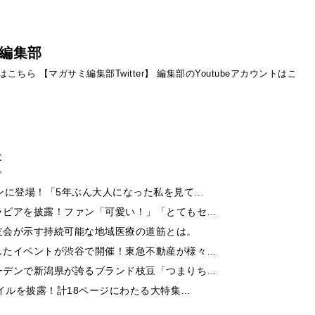
編集部
ントはこちら
【マガサミ編集部Twitter】
編集部のYoutubeアカウントはこ
事
ンに登場！「5年ぶん大人になった私を見て…
ラビアを披露！ファン「可愛い！」「とてもセ…
友会が示す持続可能な地域医療の道筋とは。
したイベントが渋谷で開催！東急不動産が様々…
ーデンで新潟県が誇るブランド枝豆「つまりち…
イルを披露！計18ページにわたる大特集…