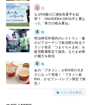
3
位
なぜ59歳の三浦知良選手を起
用？ ONODERA GROUPと重な
った「努力の積み重ね」
4
位
明治神宮外苑内のレストラン・森
のビアガーデンで新潟県が誇るブ
ランド枝豆「つまりちゃまめ」を
販売数量限定で提供。えだまめ県
の魅力を発信
5
位
あの「ブタメン」が約4倍の大き
さになって登場！「ブタメン超
BIG」がセブン‐イレブン限定で発
売！
ベスト10を表示