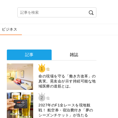
ビジネス
記事
雑誌
1
位
​命の現場を守る「働き方改革」の
真実。晃友会が示す持続可能な地
域医療の道筋とは。
2
位
2027年のF1全レースを現地観
戦！ 航空券・宿泊費付き「夢の
シーズンチケット」が当たる