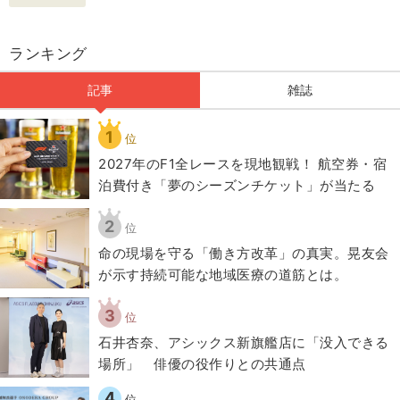
ランキング
記事
雑誌
1
位
2027年のF1全レースを現地観戦！ 航空券・宿
泊費付き「夢のシーズンチケット」が当たる
2
位
​命の現場を守る「働き方改革」の真実。晃友会
が示す持続可能な地域医療の道筋とは。
3
位
石井杏奈、アシックス新旗艦店に「没入できる
場所」 俳優の役作りとの共通点
4
位