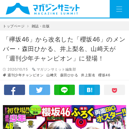
トップページ
雑誌・出版
「欅坂46」から改名した「櫻坂46」のメン
バー・森田ひかる、井上梨名、山﨑天が
「週刊少年チャンピオン」に登場！
2020/10/15
マガジンサミット編集部
週刊少年チャンピオン
⼭﨑天
森田ひかる
井上梨名
櫻坂46