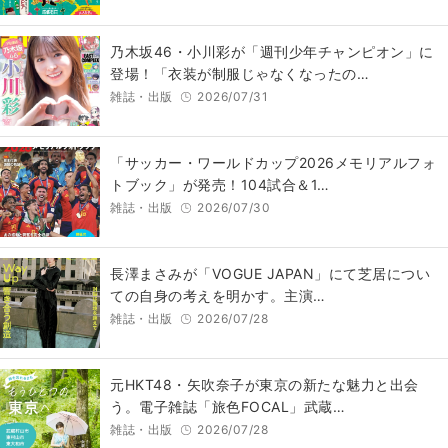
乃木坂46・小川彩が「週刊少年チャンピオン」に
登場！「衣装が制服じゃなくなったの…
雑誌・出版
2026/07/31
「サッカー・ワールドカップ2026メモリアルフォ
トブック」が発売！104試合＆1…
雑誌・出版
2026/07/30
長澤まさみが「VOGUE JAPAN」にて芝居につい
ての自身の考えを明かす。主演…
雑誌・出版
2026/07/28
元HKT48・矢吹奈子が東京の新たな魅力と出会
う。電子雑誌「旅色FOCAL」武蔵…
雑誌・出版
2026/07/28