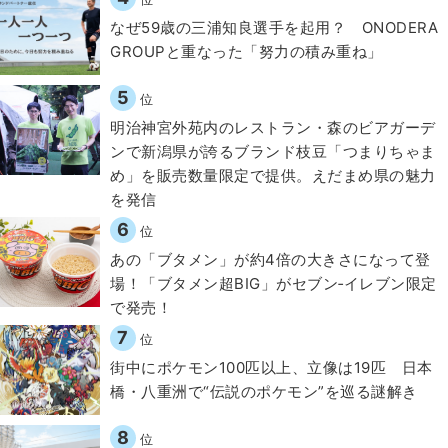
なぜ59歳の三浦知良選手を起用？ ONODERA
GROUPと重なった「努力の積み重ね」
5
位
明治神宮外苑内のレストラン・森のビアガーデ
ンで新潟県が誇るブランド枝豆「つまりちゃま
め」を販売数量限定で提供。えだまめ県の魅力
を発信
6
位
あの「ブタメン」が約4倍の大きさになって登
場！「ブタメン超BIG」がセブン‐イレブン限定
で発売！
7
位
街中にポケモン100匹以上、立像は19匹 日本
橋・八重洲で“伝説のポケモン”を巡る謎解き
8
位