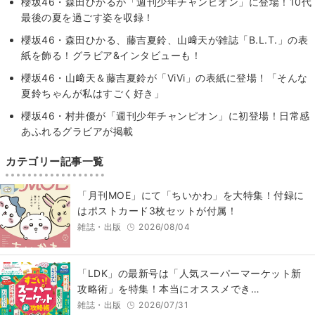
櫻坂46・森田ひかるが「週刊少年チャンピオン」に登場！10代
最後の夏を過ごす姿を収録！
櫻坂46・森田ひかる、藤吉夏鈴、山﨑天が雑誌「B.L.T.」の表
紙を飾る！グラビア&インタビューも！
櫻坂46・山﨑天＆藤吉夏鈴が「ViVi」の表紙に登場！「そんな
夏鈴ちゃんが私はすごく好き」
櫻坂46・村井優が「週刊少年チャンピオン」に初登場！日常感
あふれるグラビアが掲載
カテゴリー記事一覧
「月刊MOE」にて「ちいかわ」を大特集！付録に
はポストカード3枚セットが付属！
雑誌・出版
2026/08/04
「LDK」の最新号は「人気スーパーマーケット新
攻略術」を特集！本当にオススメでき…
雑誌・出版
2026/07/31