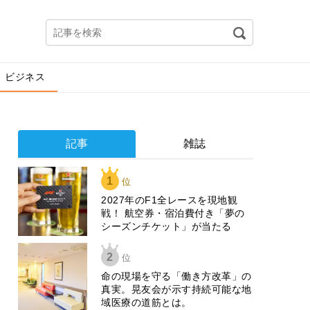
ビジネス
記事
雑誌
1
位
2027年のF1全レースを現地観
戦！ 航空券・宿泊費付き「夢の
シーズンチケット」が当たる
2
位
​命の現場を守る「働き方改革」の
真実。晃友会が示す持続可能な地
域医療の道筋とは。