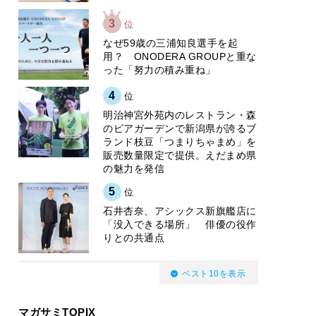
3
位
なぜ59歳の三浦知良選手を起
用？ ONODERA GROUPと重な
った「努力の積み重ね」
4
位
明治神宮外苑内のレストラン・森
のビアガーデンで新潟県が誇るブ
ランド枝豆「つまりちゃまめ」を
販売数量限定で提供。えだまめ県
の魅力を発信
5
位
石井杏奈、アシックス新旗艦店に
「没入できる場所」 俳優の役作
りとの共通点
ベスト10を表示
マガサミTOPIX