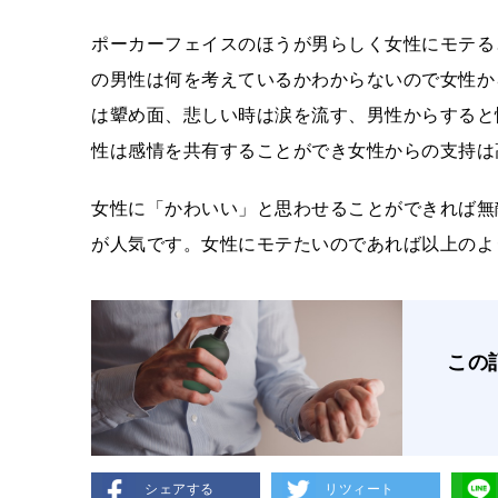
ポーカーフェイスのほうが男らしく女性にモテる
の男性は何を考えているかわからないので女性か
は顰め面、悲しい時は涙を流す、男性からすると
性は感情を共有することができ女性からの支持は
女性に「かわいい」と思わせることができれば無
が人気です。女性にモテたいのであれば以上のよ
この
シェアする
リツィート