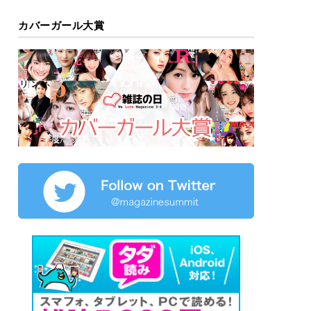
カバーガール大賞