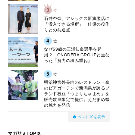
3
位
石井杏奈、アシックス新旗艦店に
「没入できる場所」 俳優の役作
りとの共通点
4
位
なぜ59歳の三浦知良選手を起
用？ ONODERA GROUPと重な
った「努力の積み重ね」
5
位
明治神宮外苑内のレストラン・森
のビアガーデンで新潟県が誇るブ
ランド枝豆「つまりちゃまめ」を
販売数量限定で提供。えだまめ県
の魅力を発信
ベスト10を表示
マガサミTOPIX