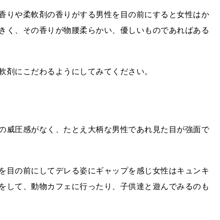
香りや柔軟剤の香りがする男性を目の前にすると女性はか
きく、その香りが物腰柔らかい、優しいものであればある
軟剤にこだわるようにしてみてください。
の威圧感がなく、たとえ大柄な男性であれ見た目が強面で
を目の前にしてデレる姿にギャップを感じ女性はキュンキ
をして、動物カフェに行ったり、子供達と遊んでみるのも