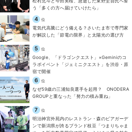
松村北斗と今田美桜、急逝した東野圭吾氏へ誓
う「多くの方へ届けていけたら」
4
位
電気代高騰にどう備える？さいたま市で専門家
が解説した「節電の限界」と太陽光の選び方
5
位
Google、「ドラゴンクエスト」×Geminiのコ
ラボイベント「ジェミニクエスト」を渋谷・原
宿で開催
6
位
なぜ59歳の三浦知良選手を起用？ ONODERA
GROUPと重なった「努力の積み重ね」
7
位
明治神宮外苑内のレストラン・森のビアガーデ
ンで新潟県が誇るブランド枝豆「つまりちゃま