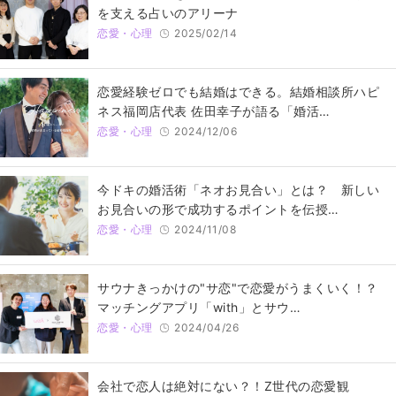
を支える占いのアリーナ
恋愛・心理
2025/02/14
恋愛経験ゼロでも結婚はできる。結婚相談所ハピ
ネス福岡店代表 佐田幸子が語る「婚活…
恋愛・心理
2024/12/06
今ドキの婚活術「ネオお見合い」とは？ 新しい
お見合いの形で成功するポイントを伝授…
恋愛・心理
2024/11/08
サウナきっかけの"サ恋"で恋愛がうまくいく！？
マッチングアプリ「with」とサウ…
恋愛・心理
2024/04/26
会社で恋人は絶対にない？！Z世代の恋愛観