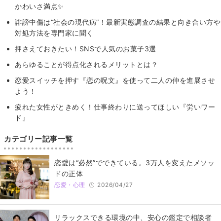
かわいさ満点✨
誹謗中傷は“社会の現代病”！最新実態調査の結果と向き合い方や
対処方法を専門家に聞く
押さえておきたい！SNSで人気のお菓子3選
あらゆることが得点化されるメリットとは？
恋愛スイッチを押す『恋の呪文』を使って二人の仲を進展させ
よう！
疲れた女性がときめく！仕事終わりに送ってほしい『労いワー
ド』
カテゴリー記事一覧
恋愛は“必然”でできている。3万人を変えたメソッ
ドの正体
恋愛・心理
2026/04/27
リラックスできる環境の中、安心の鑑定で相談者