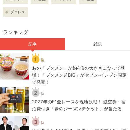
プロレス
ランキング
記事
雑誌
1
位
あの「ブタメン」が約4倍の大きさになって登
場！「ブタメン超BIG」がセブン‐イレブン限定
で発売！
2
位
2027年のF1全レースを現地観戦！ 航空券・宿
泊費付き「夢のシーズンチケット」が当たる
3
位