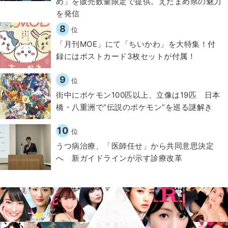
め」を販売数量限定で提供。えだまめ県の魅力
を発信
8
位
「月刊MOE」にて「ちいかわ」を大特集！付
録にはポストカード3枚セットが付属！
9
位
街中にポケモン100匹以上、立像は19匹 日本
橋・八重洲で“伝説のポケモン”を巡る謎解き
10
位
うつ病治療、「医師任せ」から共同意思決定
へ 新ガイドラインが示す診療改革