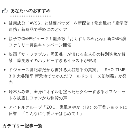
あなたへのおすすめ
健康成分「AVSS」と桔梗パウダーを新配合！龍角散の「産学官
連携」新商品で手軽にのどケア
親子でCMデビュー？！龍角散『おくすり飲めたね』新CM出演
ファミリー募集キャンペーン開催
映画『ザ・ファブル』岡田准一が演じる主人公の特別映像が解
禁！爆笑必至のハッピーすぎるイラストが登場
ドジャース番記者だから書ける大谷翔平の真実。「SHO-TIME
3.0 大谷翔平 新天地でつかんだワールドシリーズ初制覇」が発
売
鈴木ふみ奈、全身にオイルを塗ったセクシーすぎるオフショッ
トを披露しファンから称賛の声
アイドルグループ「ZOC」兎凪さやか（19）の下着ショットに
反響！「こんなに可愛い子はじめて！」
カテゴリー記事一覧