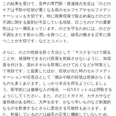
この結果を受けて、音声の専門医・渡邊雄介先生は「のどの
ケアは予防や症状が重くなる前のセルフケアやセルフメディ
ケーションも大切です。特に医療現場で咳止め薬などのどの
不調に関する薬剤が不足している現状、日ごろのケアの重要
性はより一層高まっています。のどを守るためには、のどが
不調をきたす前から潤いを保つこと、線毛の働きを正常に保
つことが大切です」などとコメント。
さらに、のどの乾燥を防ぐ方法として「マスクをつけて眠る
ことや、就寝時できるだけ部屋を乾燥させないように、加湿
器を付ける、濡れタオルを部屋にかけておくなどが対策とし
て有効です」と提案したほか、症状が出た時のセルフメディ
ケーションや注意点として「痛みや咳の症状は乾燥からくる
ものも多くあります。しっかり水分を摂るようにしましょ
う。医学的には健康な人の場合、一日1.5リットルは摂取する
ようにしてください。また、のどにイガイガ、カサカサなど
違和感がある時に、大声を出す、かなり辛いものなど刺激的
なものを飲食するとさらに悪化する可能性もあります。ま
た、乾燥しているのどは線毛が正常に機能していないため、