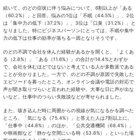
続いて、のどの症状に伴う悩みについて、6割以上が「ある
（60.2%）」と回答。悩みの1位は「不眠（44.5%）」、2位
は「集中力の低下（37.2%）」、3位は「口臭（31.2%）」と
なりました。特にビジネスパーソンにとっては、不眠や集中
力の低下は仕事の効率が落ちる一因となりそうです。
のどの不調で会社を休んだ経験があるかを聞くと、「よくあ
る（2.8%）」「ある（11.6%）」の合計が14.4%とわずか
で、会社を休むほどではないと考えている人が多数派である
ことが分かりました。一方で、のどの不調が原因で失敗した
エピソードを募ったところ、オンライン会議や電話の対応で
声が聞き取りづらいと言われた経験や、大事な日に声が出な
いなど、仕事中のつらい失敗談などが寄せられました。
また、咳き込んだ時に周囲からの視線が気になるかを調べた
ところ、「気になる（75.4%）」と答えた人は7割以上に。
「仕事中（44.8%）」のほか、「公共交通機関（68.4%）」
や映画館など「静かな空間にいる時（53.8%）」といった場