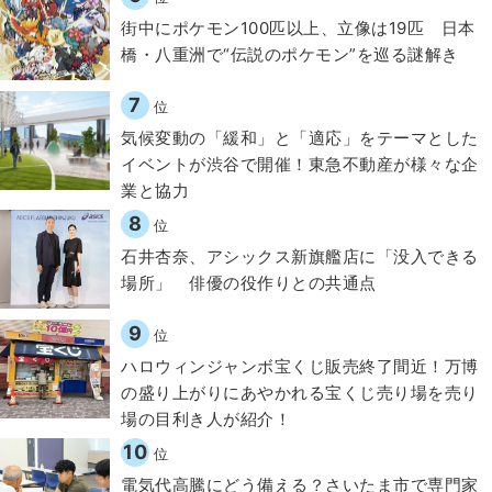
街中にポケモン100匹以上、立像は19匹 日本
橋・八重洲で“伝説のポケモン”を巡る謎解き
7
位
気候変動の「緩和」と「適応」をテーマとした
イベントが渋谷で開催！東急不動産が様々な企
業と協力
8
位
石井杏奈、アシックス新旗艦店に「没入できる
場所」 俳優の役作りとの共通点
9
位
ハロウィンジャンボ宝くじ販売終了間近！万博
の盛り上がりにあやかれる宝くじ売り場を売り
場の目利き人が紹介！
10
位
電気代高騰にどう備える？さいたま市で専門家