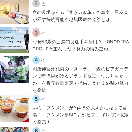
2
位
​命の現場を守る「働き方改革」の真実。晃友会
が示す持続可能な地域医療の道筋とは。
3
位
なぜ59歳の三浦知良選手を起用？ ONODERA
GROUPと重なった「努力の積み重ね」
4
位
明治神宮外苑内のレストラン・森のビアガーデ
ンで新潟県が誇るブランド枝豆「つまりちゃま
め」を販売数量限定で提供。えだまめ県の魅力
を発信
5
位
あの「ブタメン」が約4倍の大きさになって登
場！「ブタメン超BIG」がセブン‐イレブン限定
で発売！
6
位