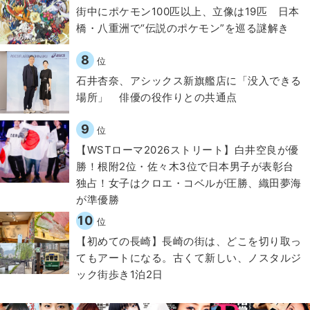
街中にポケモン100匹以上、立像は19匹 日本
橋・八重洲で“伝説のポケモン”を巡る謎解き
8
位
石井杏奈、アシックス新旗艦店に「没入できる
場所」 俳優の役作りとの共通点
9
位
【WSTローマ2026ストリート】白井空良が優
勝！根附2位・佐々木3位で日本男子が表彰台
独占！女子はクロエ・コベルが圧勝、織田夢海
が準優勝
10
位
【初めての長崎】長崎の街は、どこを切り取っ
てもアートになる。古くて新しい、ノスタルジ
ック街歩き1泊2日