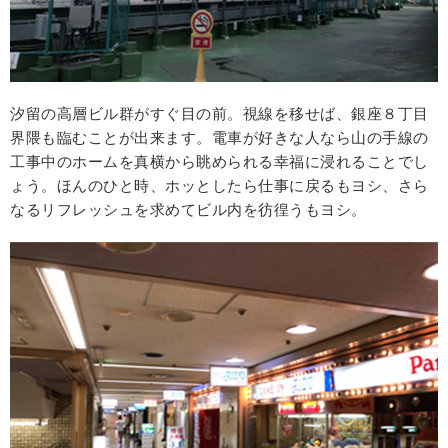
汐留の高層ビル群がすぐ目の前。視線を移せば、銀座８丁目
界隈も臨むことが出来ます。電車が好きな人なら山の手線の
工事中のホームを真横から眺められる幸福に浸れることでし
ょう。ほんのひと時、ホッとしたら仕事に戻るもヨシ、さら
なるリフレッシュを求めてビル内を彷徨うもヨシ。