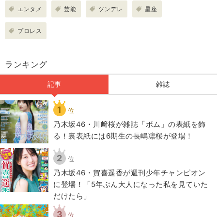
エンタメ
芸能
ツンデレ
星座
プロレス
ランキング
記事
雑誌
1
位
乃木坂46・川﨑桜が雑誌「ボム」の表紙を飾
る！裏表紙には6期生の長嶋凛桜が登場！
2
位
乃木坂46・賀喜遥香が週刊少年チャンピオン
に登場！「5年ぶん大人になった私を見ていた
だけたら」
3
位