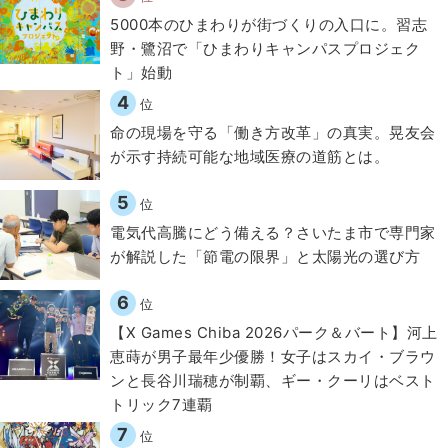
5000本のひまわりが街づくりの入口に。習志
野・鷺沼で「ひまわりキャンパスプロジェク
ト」始動
4
位
​命の現場を守る「働き方改革」の真実。晃友会
が示す持続可能な地域医療の道筋とは。
5
位
電気代高騰にどう備える？さいたま市で専門家
が解説した「節電の限界」と太陽光の選び方
6
位
【X Games Chiba 2026パーク＆バート】河上
恵蒔が男子最年少優勝！女子はスカイ・ブラウ
ンと長谷川瑞穂が制覇、ギー・クーリはベスト
トリック7連覇
7
位