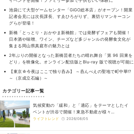
イベントを開催！ファミリー参加で子供もいい体験に
池袋にて大型ゲームセンター「GiGO総本店」がオープン！開業
記者会見には次長課長、すゑひろがりず、裏切りマンキーコン
グらが登場！
新橋「とっとり・おかやま新橋館」では発酵ずフェアも開催！
日本酒や味噌、ワイン、チーズなど多ジャンルの発酵食文化が
集まる岡山県真庭市の魅力とは
2年ぶりの開催となった新橋芸者たちの晴れ舞台「第 96 回東を
どり」を映像化。オンライン配信版とBlu-ray 版で視聴が可能に
【東京☆今夜はここで独り呑み】 ～呑んべえの聖地で町中華⁉
～（京成立石編）～
カテゴリー記事一覧
気候変動の「緩和」と「適応」をテーマとしたイ
ベントが渋谷で開催！東急不動産が様々…
ライフトレンド
2026/08/05