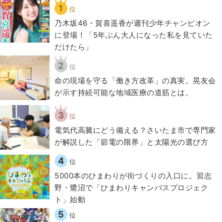
1
位
乃木坂46・賀喜遥香が週刊少年チャンピオン
に登場！「5年ぶん大人になった私を見ていた
だけたら」
2
位
​命の現場を守る「働き方改革」の真実。晃友会
が示す持続可能な地域医療の道筋とは。
3
位
電気代高騰にどう備える？さいたま市で専門家
が解説した「節電の限界」と太陽光の選び方
4
位
5000本のひまわりが街づくりの入口に。習志
野・鷺沼で「ひまわりキャンパスプロジェク
ト」始動
5
位