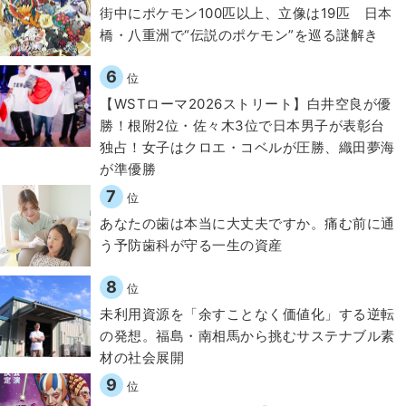
街中にポケモン100匹以上、立像は19匹 日本
橋・八重洲で“伝説のポケモン”を巡る謎解き
6
位
【WSTローマ2026ストリート】白井空良が優
勝！根附2位・佐々木3位で日本男子が表彰台
独占！女子はクロエ・コベルが圧勝、織田夢海
が準優勝
7
位
​あなたの歯は本当に大丈夫ですか。痛む前に通
う予防歯科が守る一生の資産
8
位
​​未利用資源を「余すことなく価値化」する逆転
の発想。福島・南相馬から挑むサステナブル素
材の社会展開​
9
位