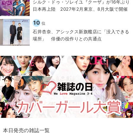
シルク・ドゥ・ソレイユ『クーザ』が16年ぶり
日本再上陸 2027年2月東京、8月大阪で開催
10
位
石井杏奈、アシックス新旗艦店に「没入できる
場所」 俳優の役作りとの共通点
本日発売の雑誌一覧