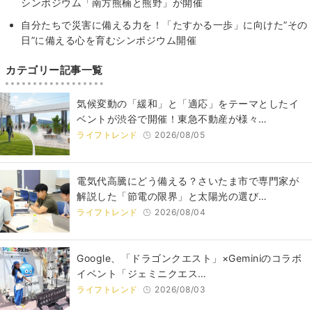
シンポジウム「南方熊楠と熊野」が開催
自分たちで災害に備える力を！「たすかる一歩」に向けた”その
日”に備える心を育むシンポジウム開催
カテゴリー記事一覧
気候変動の「緩和」と「適応」をテーマとしたイ
ベントが渋谷で開催！東急不動産が様々…
ライフトレンド
2026/08/05
電気代高騰にどう備える？さいたま市で専門家が
解説した「節電の限界」と太陽光の選び…
ライフトレンド
2026/08/04
Google、「ドラゴンクエスト」×Geminiのコラボ
イベント「ジェミニクエス…
ライフトレンド
2026/08/03