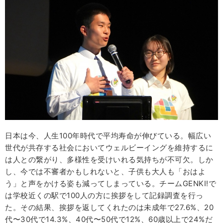
日本は今、人生100年時代で平均寿命が伸びている。幅広い
世代が共存する社会においてウェルビーイングを維持するに
は人との繋がり、多様性を受けいれる気持ちが不可欠。しか
し、今では不審者かもしれないと、子供も大人も「おはよ
う」と声をかける姿も減ってしまっている。チームGENKI!で
は学校近くの駅で100人の方に挨拶をして記録調査を行っ
た。その結果、挨拶を返してくれたのは未成年で27.6%、20
代〜30代で14.3%、40代〜50代で12%、60歳以上で24%だ