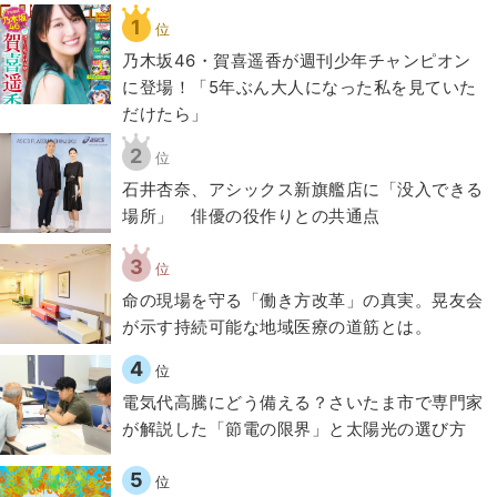
1
位
乃木坂46・賀喜遥香が週刊少年チャンピオン
に登場！「5年ぶん大人になった私を見ていた
だけたら」
2
位
石井杏奈、アシックス新旗艦店に「没入できる
場所」 俳優の役作りとの共通点
3
位
​命の現場を守る「働き方改革」の真実。晃友会
が示す持続可能な地域医療の道筋とは。
4
位
電気代高騰にどう備える？さいたま市で専門家
が解説した「節電の限界」と太陽光の選び方
5
位