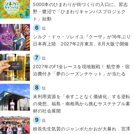
5000本のひまわりが街づくりの入口に。習志
野・鷺沼で「ひまわりキャンパスプロジェク
ト」始動
6
位
シルク・ドゥ・ソレイユ『クーザ』が16年ぶり
日本再上陸 2027年2月東京、8月大阪で開催
7
位
2027年のF1全レースを現地観戦！ 航空券・宿
泊費付き「夢のシーズンチケット」が当たる
8
位
​​未利用資源を「余すことなく価値化」する逆転
の発想。福島・南相馬から挑むサステナブル素
材の社会展開​
9
位
校長先生気質のジャンボたかおが大暴れ 宮澤