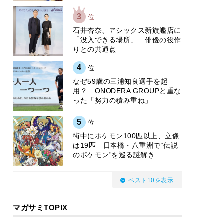
3
位
石井杏奈、アシックス新旗艦店に
「没入できる場所」 俳優の役作
りとの共通点
4
位
なぜ59歳の三浦知良選手を起
用？ ONODERA GROUPと重な
った「努力の積み重ね」
5
位
街中にポケモン100匹以上、立像
は19匹 日本橋・八重洲で“伝説
のポケモン”を巡る謎解き
ベスト10を表示
マガサミTOPIX