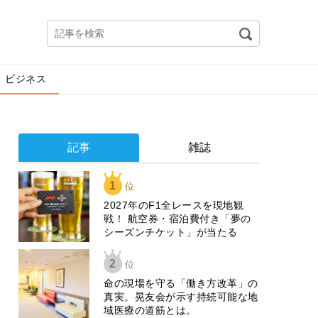
ビジネス
記事
雑誌
1
位
2027年のF1全レースを現地観
戦！ 航空券・宿泊費付き「夢の
シーズンチケット」が当たる
2
位
​命の現場を守る「働き方改革」の
真実。晃友会が示す持続可能な地
域医療の道筋とは。