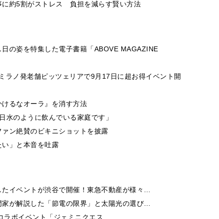
事に約5割がストレス 負担を減らす賢い方法
姿を特集した電子書籍「ABOVE MAGAZINE
のミラノ発老舗ピッツェリアで9月17日に超お得イベント開
かけるなオーラ』を消す方法
毎日水のように飲んでいる家庭です」
ファン絶賛のビキニショットを披露
たい」と本音を吐露
したイベントが渋谷で開催！東急不動産が様々…
門家が解説した「節電の限界」と太陽光の選び…
niのコラボイベント「ジェミニクエス…