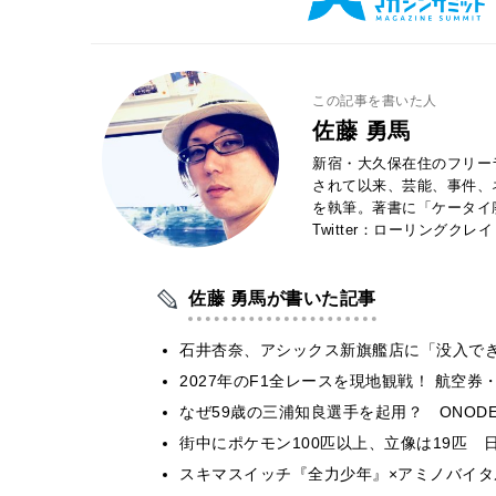
この記事を書いた人
佐藤 勇馬
新宿・大久保在住のフリー
されて以来、芸能、事件、
を執筆。著書に「ケータイ
Twitter：ローリングクレ
佐藤 勇馬が書いた記事
石井杏奈、アシックス新旗艦店に「没入で
2027年のF1全レースを現地観戦！ 航空
なぜ59歳の三浦知良選手を起用？ ONODE
街中にポケモン100匹以上、立像は19匹 
スキマスイッチ『全力少年』×アミノバイタ