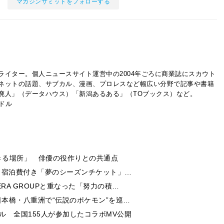
マガジンサミットをフォローする
ライター。個人ニュースサイト運営中の2004年ごろに商業誌にスカウト
ネットの話題、サブカル、漫画、プロレスなど幅広い分野で記事や書籍
廃人」（データハウス）「新潟あるある」（TOブックス）など。
イドル
きる場所」 俳優の役作りとの共通点
券・宿泊費付き「夢のシーズンチケット」…
RA GROUPと重なった「努力の積…
日本橋・八重洲で“伝説のポケモン”を巡…
ル 全国155人が参加したコラボMV公開