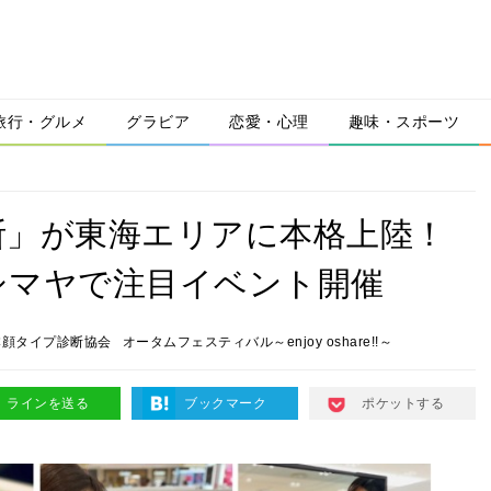
旅行・グルメ
グラビア
恋愛・心理
趣味・スポーツ
断」が東海エリアに本格上陸！
シマヤで注目イベント開催
本顔タイプ診断協会
オータムフェスティバル～enjoy oshare!!～
ラインを送る
ブックマーク
ポケットする