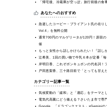
「帰宅後、冷蔵庫が空っぽ」旅行前後の食
あなたへのおすすめ
急逝したコービー・ブライアント氏の在りし日の
Vol.4」を無料公開
通常700円のマルゲリータが120円！原宿
催
もっと女性から話しかけられたい！『話し
辻希美、1回の買い物で牛乳６本が定番「
岸明日香、これぞボンキュボンの代名詞！
戸田恵梨香、三十路目前で「とっても甘え
カテゴリー記事一覧
気候変動の「緩和」と「適応」をテーマと
電気代高騰にどう備える？さいたま市で専
Google、「ドラゴンクエスト」×Gemi