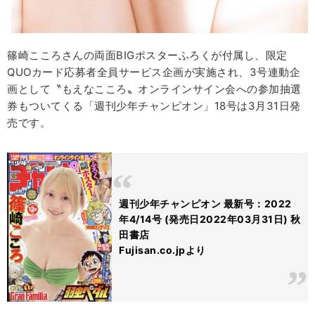
篠崎こころさんの両面BIGポスターふろくが付属し、限定
QUOカード応募者全員サービス企画が実施され、3号連動企
画として〝もえなこころ〟オンラインサイン会への参加抽選
券もついてくる「週刊少年チャンピオン」18号は3月31日発
売です。
週刊少年チャンピオン 最新号：2022
年4/14号 (発売日2022年03月31日) 秋
田書店
Fujisan.co.jpより