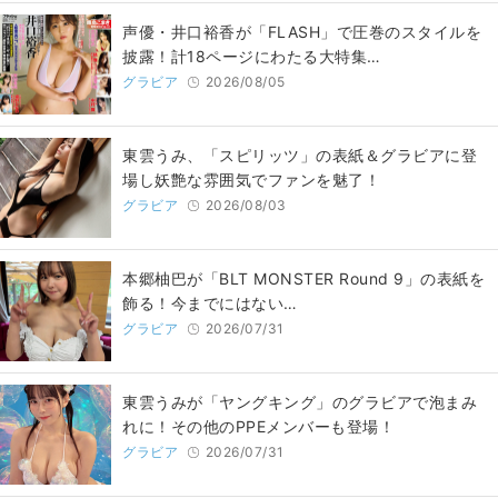
声優・井口裕香が「FLASH」で圧巻のスタイルを
披露！計18ページにわたる大特集…
グラビア
2026/08/05
東雲うみ、「スピリッツ」の表紙＆グラビアに登
場し妖艶な雰囲気でファンを魅了！
グラビア
2026/08/03
本郷柚巴が「BLT MONSTER Round 9」の表紙を
飾る！今までにはない…
グラビア
2026/07/31
東雲うみが「ヤングキング」のグラビアで泡まみ
れに！その他のPPEメンバーも登場！
グラビア
2026/07/31