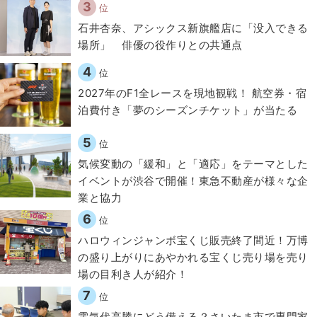
3
位
石井杏奈、アシックス新旗艦店に「没入できる
場所」 俳優の役作りとの共通点
4
位
2027年のF1全レースを現地観戦！ 航空券・宿
泊費付き「夢のシーズンチケット」が当たる
5
位
気候変動の「緩和」と「適応」をテーマとした
イベントが渋谷で開催！東急不動産が様々な企
業と協力
6
位
ハロウィンジャンボ宝くじ販売終了間近！万博
の盛り上がりにあやかれる宝くじ売り場を売り
場の目利き人が紹介！
7
位
電気代高騰にどう備える？さいたま市で専門家