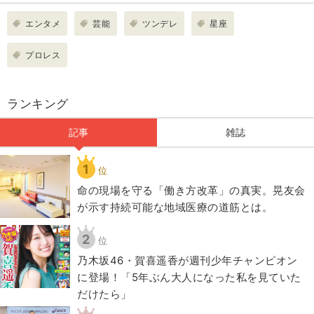
エンタメ
芸能
ツンデレ
星座
プロレス
ランキング
記事
雑誌
1
位
​命の現場を守る「働き方改革」の真実。晃友会
が示す持続可能な地域医療の道筋とは。
2
位
乃木坂46・賀喜遥香が週刊少年チャンピオン
に登場！「5年ぶん大人になった私を見ていた
だけたら」