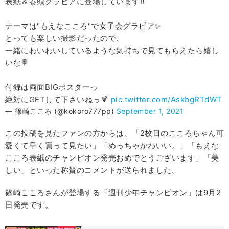
表紙＆巻頭グラビアに登場しています‼︎
テーマは"もえなこころ"で女子会グラビア✨
とっても楽しい撮影だったので、
一緒にわいわいしているような気持ちで見てもらえたら嬉し
いな🍭
付録は両面BIGポスターっ
絶対にGETして下さいねっ🍹
pic.twitter.com/AskbgRTdWT
— 篠崎こころ (@kokoro777pp)
September 1, 2021
この投稿を見たファンの方からは、「2枚目のこころちゃん可
愛くて早く買って見たい」「めっちゃかわいい。」「もえな
こころ表紙のチャンピオン発売おめでとうございます」「美
しい」といった称賛のコメントが送られました。
篠崎こころさんが登場する「週刊少年チャンピオン」は9月2
日発売です。