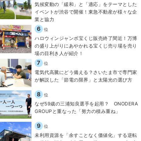
気候変動の「緩和」と「適応」をテーマとした
イベントが渋谷で開催！東急不動産が様々な企
業と協力
6
位
ハロウィンジャンボ宝くじ販売終了間近！万博
の盛り上がりにあやかれる宝くじ売り場を売り
場の目利き人が紹介！
7
位
電気代高騰にどう備える？さいたま市で専門家
が解説した「節電の限界」と太陽光の選び方
8
位
なぜ59歳の三浦知良選手を起用？ ONODERA
GROUPと重なった「努力の積み重ね」
9
位
​​未利用資源を「余すことなく価値化」する逆転