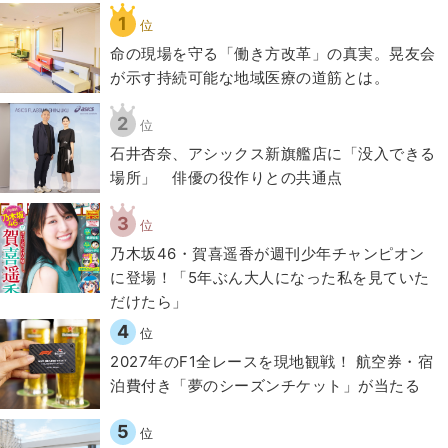
1
位
​命の現場を守る「働き方改革」の真実。晃友会
が示す持続可能な地域医療の道筋とは。
2
位
石井杏奈、アシックス新旗艦店に「没入できる
場所」 俳優の役作りとの共通点
3
位
乃木坂46・賀喜遥香が週刊少年チャンピオン
に登場！「5年ぶん大人になった私を見ていた
だけたら」
4
位
2027年のF1全レースを現地観戦！ 航空券・宿
泊費付き「夢のシーズンチケット」が当たる
5
位