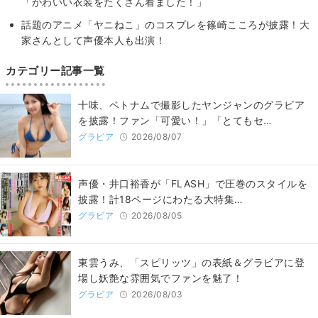
「かわいい衣装をたくさん着ました！」
話題のアニメ「ヤニねこ」のコスプレを篠崎こころが披露！大
家さんとして声優本人も出演！
カテゴリー記事一覧
十味、ベトナムで撮影したヤンジャンのグラビア
を披露！ファン「可愛い！」「とてもセ…
グラビア
2026/08/07
声優・井口裕香が「FLASH」で圧巻のスタイルを
披露！計18ページにわたる大特集…
グラビア
2026/08/05
東雲うみ、「スピリッツ」の表紙＆グラビアに登
場し妖艶な雰囲気でファンを魅了！
グラビア
2026/08/03