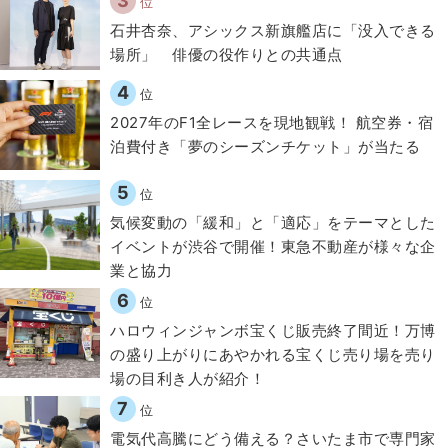
3
位
石井杏奈、アシックス新旗艦店に「没入できる
場所」 俳優の役作りとの共通点
4
位
2027年のF1全レースを現地観戦！ 航空券・宿
泊費付き「夢のシーズンチケット」が当たる
5
位
気候変動の「緩和」と「適応」をテーマとした
イベントが渋谷で開催！東急不動産が様々な企
業と協力
6
位
ハロウィンジャンボ宝くじ販売終了間近！万博
の盛り上がりにあやかれる宝くじ売り場を売り
場の目利き人が紹介！
7
位
電気代高騰にどう備える？さいたま市で専門家