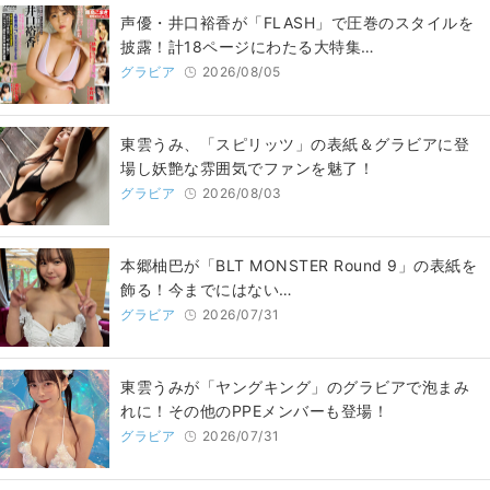
声優・井口裕香が「FLASH」で圧巻のスタイルを
披露！計18ページにわたる大特集…
グラビア
2026/08/05
東雲うみ、「スピリッツ」の表紙＆グラビアに登
場し妖艶な雰囲気でファンを魅了！
グラビア
2026/08/03
本郷柚巴が「BLT MONSTER Round 9」の表紙を
飾る！今までにはない…
グラビア
2026/07/31
東雲うみが「ヤングキング」のグラビアで泡まみ
れに！その他のPPEメンバーも登場！
グラビア
2026/07/31