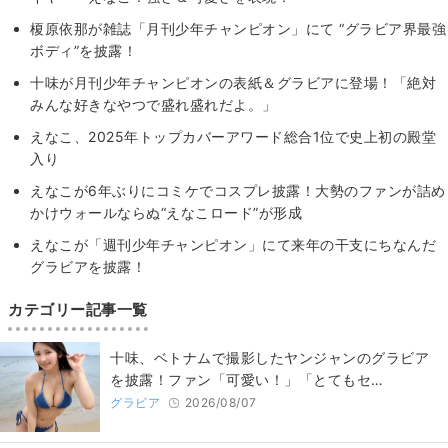
榎原依那が雑誌「月刊少年チャンピオン」にて “グラビア界最強
ボディ”を披露！
十味が月刊少年チャンピオンの表紙＆グラビアに登場！「絶対
みんな好きなやつで盛れ盛れだよ。」
えなこ、2025年トップカバーアワード総合1位で史上初の殿堂
入り
えなこが6年ぶりにコミケでコスプレ披露！大勢のファンが詰め
かけウォールならぬ“えなこロード”が形成
えなこが「週刊少年チャンピオン」にて来年の干支にちなんだ
グラビアを披露！
カテゴリー記事一覧
十味、ベトナムで撮影したヤンジャンのグラビア
を披露！ファン「可愛い！」「とてもセ…
グラビア
2026/08/07