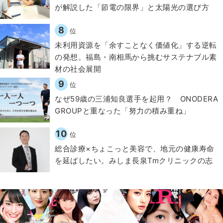
が解説した「節電の限界」と太陽光の選び方
8
位
​​未利用資源を「余すことなく価値化」する逆転
の発想。福島・南相馬から挑むサステナブル素
材の社会展開​
9
位
なぜ59歳の三浦知良選手を起用？ ONODERA
GROUPと重なった「努力の積み重ね」
10
位
総合診療×ちょこっと美容で、地元の健康寿命
を延ばしたい。みしま長泉Tmクリニックの志