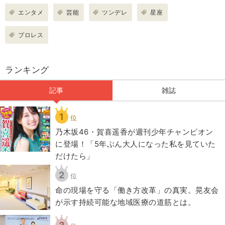
エンタメ
芸能
ツンデレ
星座
プロレス
ランキング
記事
雑誌
1
位
乃木坂46・賀喜遥香が週刊少年チャンピオン
に登場！「5年ぶん大人になった私を見ていた
だけたら」
2
位
​命の現場を守る「働き方改革」の真実。晃友会
が示す持続可能な地域医療の道筋とは。