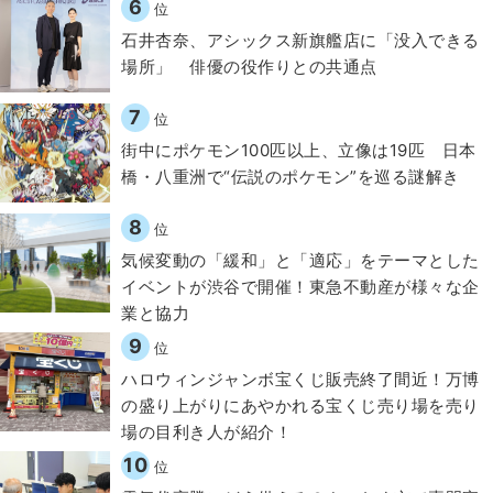
6
位
石井杏奈、アシックス新旗艦店に「没入できる
場所」 俳優の役作りとの共通点
7
位
街中にポケモン100匹以上、立像は19匹 日本
橋・八重洲で“伝説のポケモン”を巡る謎解き
8
位
気候変動の「緩和」と「適応」をテーマとした
イベントが渋谷で開催！東急不動産が様々な企
業と協力
9
位
ハロウィンジャンボ宝くじ販売終了間近！万博
の盛り上がりにあやかれる宝くじ売り場を売り
場の目利き人が紹介！
10
位