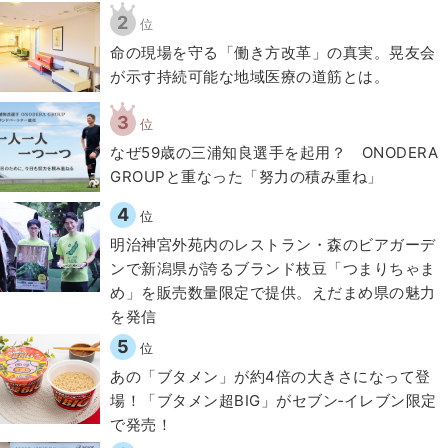
2
位
​命の現場を守る「働き方改革」の真実。晃友会
が示す持続可能な地域医療の道筋とは。
3
位
なぜ59歳の三浦知良選手を起用？ ONODERA
GROUPと重なった「努力の積み重ね」
4
位
明治神宮外苑内のレストラン・森のビアガーデ
ンで新潟県が誇るブランド枝豆「つまりちゃま
め」を販売数量限定で提供。えだまめ県の魅力
を発信
5
位
あの「ブタメン」が約4倍の大きさになって登
場！「ブタメン超BIG」がセブン‐イレブン限定
で発売！