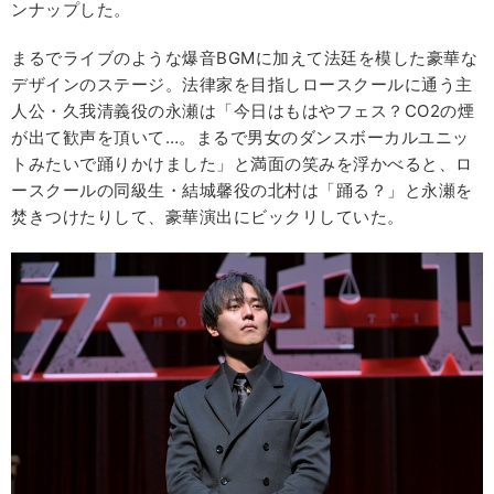
ンナップした。
まるでライブのような爆音BGMに加えて法廷を模した豪華な
デザインのステージ。法律家を目指しロースクールに通う主
人公・久我清義役の永瀬は「今日はもはやフェス？CO2の煙
が出て歓声を頂いて…。まるで男女のダンスボーカルユニッ
トみたいで踊りかけました」と満面の笑みを浮かべると、ロ
ースクールの同級生・結城馨役の北村は「踊る？」と永瀬を
焚きつけたりして、豪華演出にビックリしていた。