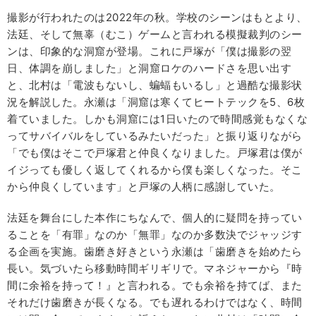
撮影が行われたのは2022年の秋。学校のシーンはもとより、
法廷、そして無辜（むこ）ゲームと言われる模擬裁判のシー
ンは、印象的な洞窟が登場。これに戸塚が「僕は撮影の翌
日、体調を崩しました」と洞窟ロケのハードさを思い出す
と、北村は「電波もないし、蝙蝠もいるし」と過酷な撮影状
況を解説した。永瀬は「洞窟は寒くてヒートテックを5、6枚
着ていました。しかも洞窟には1日いたので時間感覚もなくな
ってサバイバルをしているみたいだった」と振り返りながら
「でも僕はそこで戸塚君と仲良くなりました。戸塚君は僕が
イジっても優しく返してくれるから僕も楽しくなった。そこ
から仲良くしています」と戸塚の人柄に感謝していた。
法廷を舞台にした本作にちなんで、個人的に疑問を持ってい
ることを「有罪」なのか「無罪」なのか多数決でジャッジす
る企画を実施。歯磨き好きという永瀬は「歯磨きを始めたら
長い。気づいたら移動時間ギリギリで。マネジャーから『時
間に余裕を持って！』と言われる。でも余裕を持てば、また
それだけ歯磨きが長くなる。でも遅れるわけではなく、時間