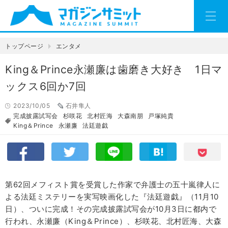
トップページ
エンタメ
King＆Prince永瀬廉は歯磨き大好き 1日マ
ックス6回か7回
2023/10/05
石井隼人
完成披露試写会
杉咲花
北村匠海
大森南朋
戸塚純貴
King＆Prince
永瀬廉
法廷遊戯
第62回メフィスト賞を受賞した作家で弁護士の五十嵐律人に
よる法廷ミステリーを実写映画化した『法廷遊戯』（11月10
日）、ついに完成！その完成披露試写会が10月3日に都内で
行われ、永瀬廉（King＆Prince）、杉咲花、北村匠海、大森