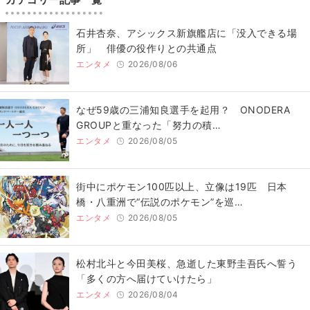
石井杏奈、アシックス新旗艦店に「没入できる場
所」 俳優の役作りとの共通点
エンタメ
2026/08/06
なぜ59歳の三浦知良選手を起用？ ONODERA
GROUPと重なった「努力の積…
エンタメ
2026/08/05
街中にポケモン100匹以上、立像は19匹 日本
橋・八重洲で“伝説のポケモン”を巡…
エンタメ
2026/08/05
松村北斗と今田美桜、急逝した東野圭吾氏へ誓う
「多くの方へ届けていけたら」
エンタメ
2026/08/04