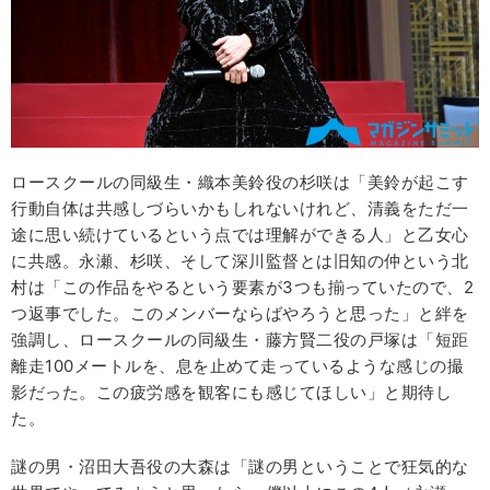
ロースクールの同級生・織本美鈴役の杉咲は「美鈴が起こす
行動自体は共感しづらいかもしれないけれど、清義をただ一
途に思い続けているという点では理解ができる人」と乙女心
に共感。永瀬、杉咲、そして深川監督とは旧知の仲という北
村は「この作品をやるという要素が3つも揃っていたので、2
つ返事でした。このメンバーならばやろうと思った」と絆を
強調し、ロースクールの同級生・藤方賢二役の戸塚は「短距
離走100メートルを、息を止めて走っているような感じの撮
影だった。この疲労感を観客にも感じてほしい」と期待し
た。
謎の男・沼田大吾役の大森は「謎の男ということで狂気的な