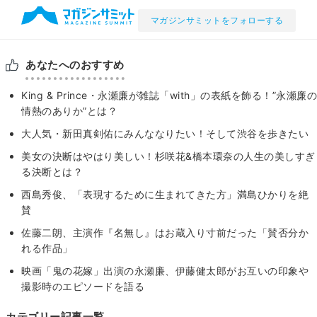
マガジンサミットをフォローする
あなたへのおすすめ
King & Prince・永瀬廉が雑誌「with」の表紙を飾る！”永瀬廉の
情熱のありか”とは？
大人気・新田真剣佑にみんななりたい！そして渋谷を歩きたい
美女の決断はやはり美しい！杉咲花&橋本環奈の人生の美しすぎ
る決断とは？
西島秀俊、「表現するために生まれてきた方」満島ひかりを絶
賛
佐藤二朗、主演作『名無し』はお蔵入り寸前だった「賛否分か
れる作品」
映画「鬼の花嫁」出演の永瀬廉、伊藤健太郎がお互いの印象や
撮影時のエピソードを語る
カテゴリー記事一覧