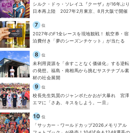
シルク・ドゥ・ソレイユ『クーザ』が16年ぶり
日本再上陸 2027年2月東京、8月大阪で開催
7
位
2027年のF1全レースを現地観戦！ 航空券・宿
泊費付き「夢のシーズンチケット」が当たる
8
位
​​未利用資源を「余すことなく価値化」する逆転
の発想。福島・南相馬から挑むサステナブル素
材の社会展開​
9
位
校長先生気質のジャンボたかおが大暴れ 宮澤
エマに「さあ、キスをしよう。一旦」
10
位
「サッカー・ワールドカップ2026メモリアル
フォトブック」が発売！104試合＆1248選手の