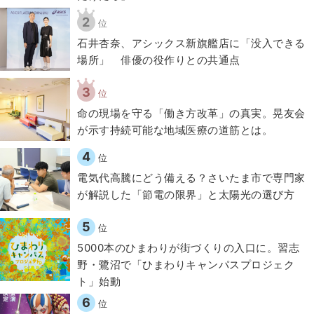
2
位
石井杏奈、アシックス新旗艦店に「没入できる
場所」 俳優の役作りとの共通点
3
位
​命の現場を守る「働き方改革」の真実。晃友会
が示す持続可能な地域医療の道筋とは。
4
位
電気代高騰にどう備える？さいたま市で専門家
が解説した「節電の限界」と太陽光の選び方
5
位
5000本のひまわりが街づくりの入口に。習志
野・鷺沼で「ひまわりキャンパスプロジェク
ト」始動
6
位