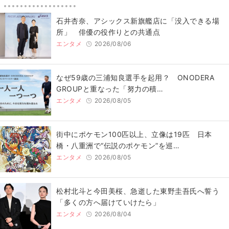
石井杏奈、アシックス新旗艦店に「没入できる場
所」 俳優の役作りとの共通点
エンタメ
2026/08/06
なぜ59歳の三浦知良選手を起用？ ONODERA
GROUPと重なった「努力の積…
エンタメ
2026/08/05
街中にポケモン100匹以上、立像は19匹 日本
橋・八重洲で“伝説のポケモン”を巡…
エンタメ
2026/08/05
松村北斗と今田美桜、急逝した東野圭吾氏へ誓う
「多くの方へ届けていけたら」
エンタメ
2026/08/04