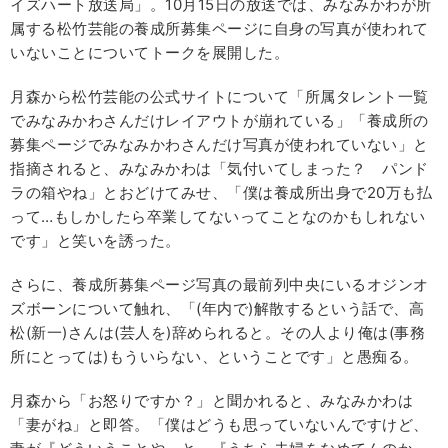
イズハート放送局」。10月15日の放送では、みなみかわが所
属する松竹芸能の養成所募集ページに自身の写真が使われて
いないことについてトークを展開した。
月森から松竹芸能の公式サイトについて「所属タレント一覧
でみなみかわさんだけレイアウトが崩れている」「養成所の
募集ページでみなみかわさんだけ写真が使われていない」と
指摘されると、みなみかわは「気付いてしまった？ パンド
ラの箱やね」とおどけてみせ、「僕は養成所出身で20万も払
って…もしかしたら卒業してないってことなのかもしれない
です」と笑いを誘った。
さらに、養成所募集ページ写真の最前列中央にいるオジンオ
ズボーンについて触れ、「(年内で)解散するという話で、高
松(新一)さんは(芸人を)辞められると。その人より俺は(事務
所にとっては)もういらない、ということです」と愚痴る。
月森から「お怒りですか？」と聞かれると、みなみかわは
「妻がね」と即答。「僕はどうも思っていないんですけど、