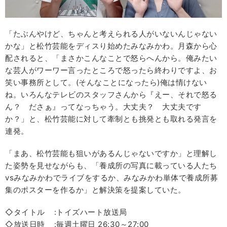
「たぶんやけど、ちゃんと考えられる人がいないんじゃない
かな」と松竹芸能をディスり始めたみなみかわ。月森から心
配されると、「まさかこんなことで怒らへんから。俺みたい
な芸人がワーワー言ったところで怒ったら終わりですよ、お
笑い事務所として。(そんなことになったら)俺は情けない
ね。いろんなテレビのスタッフさんから『えー、それで怒る
ん？ ださぁ』ってなっちゃう。大丈夫？ 大丈夫です
か？」と、松竹芸能に対して牽制とも挑発とも取れる発言を
連発。
「まあ、松竹芸能も狙いがあるんじゃないですか」と理解し
た姿勢を見せながらも、「養成所の写真に載っている人たち
vsみなみかわでライブをするか、みなみかわ単体で養成所募
集のポスターを作るか」と解決策を提案していた。
◇タイトル :トイズハート放送局
◇放送日時 :毎週土曜日 26:30～27:00