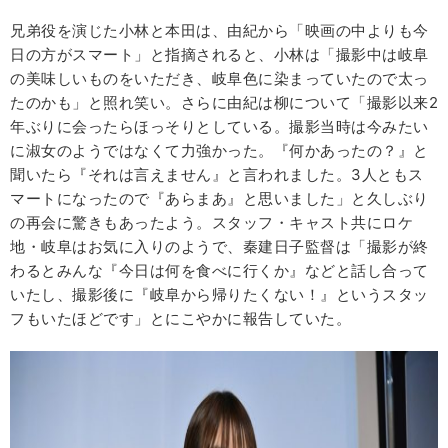
兄弟役を演じた小林と本田は、由紀から「映画の中よりも今
日の方がスマート」と指摘されると、小林は「撮影中は岐阜
の美味しいものをいただき、岐阜色に染まっていたので太っ
たのかも」と照れ笑い。さらに由紀は柳について「撮影以来2
年ぶりに会ったらほっそりとしている。撮影当時は今みたい
に淑女のようではなくて力強かった。『何かあったの？』と
聞いたら『それは言えません』と言われました。3人ともス
マートになったので『あらまあ』と思いました」と久しぶり
の再会に驚きもあったよう。スタッフ・キャスト共にロケ
地・岐阜はお気に入りのようで、秦建日子監督は「撮影が終
わるとみんな『今日は何を食べに行くか』などと話し合って
いたし、撮影後に『岐阜から帰りたくない！』というスタッ
フもいたほどです」とにこやかに報告していた。