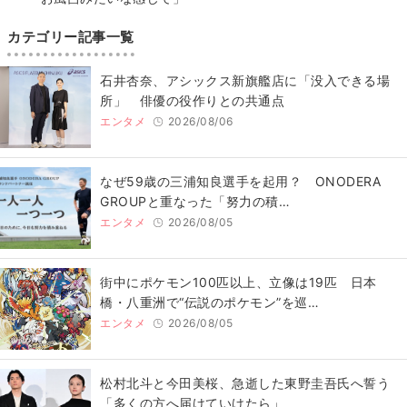
カテゴリー記事一覧
石井杏奈、アシックス新旗艦店に「没入できる場
所」 俳優の役作りとの共通点
エンタメ
2026/08/06
なぜ59歳の三浦知良選手を起用？ ONODERA
GROUPと重なった「努力の積…
エンタメ
2026/08/05
街中にポケモン100匹以上、立像は19匹 日本
橋・八重洲で“伝説のポケモン”を巡…
エンタメ
2026/08/05
松村北斗と今田美桜、急逝した東野圭吾氏へ誓う
「多くの方へ届けていけたら」