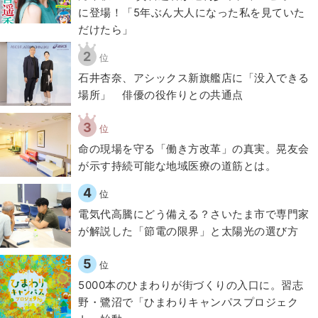
に登場！「5年ぶん大人になった私を見ていた
だけたら」
2
位
石井杏奈、アシックス新旗艦店に「没入できる
場所」 俳優の役作りとの共通点
3
位
​命の現場を守る「働き方改革」の真実。晃友会
が示す持続可能な地域医療の道筋とは。
4
位
電気代高騰にどう備える？さいたま市で専門家
が解説した「節電の限界」と太陽光の選び方
5
位
5000本のひまわりが街づくりの入口に。習志
野・鷺沼で「ひまわりキャンパスプロジェク