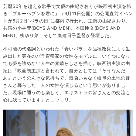
芸歴50年を超える歌手で女優の由紀さおりが映画初主演を飾
る『ブルーヘブンを君に』（6月11日公開）の公開直前イベン
トが6月2日“バラの日”に都内で行われ、主演の由紀さおり、
共演の小林豊(BOYS AND MEN)、本田剛文(BOYS AND
MEN)、柳ゆり菜、そして秦建日子監督が登壇した。
不可能の代名詞といわれた「青いバラ」を品種改良により生
み出した実在のバラ育種家の女性をモデルに、いくつになっ
ても夢を諦めない人生の素晴らしさを描く。映画初主演の由
紀は「映画初主演と言われて、自分としては『そうなんだ
あ』というのんきな気持ちで、気負いもなく岐阜の土地の皆
さんと暮らした一人の女性を演じるという思いがありまし
た。現場に通うのも楽しく、エキストラの皆さんとの交流も
心に残っています」とニッコリ。