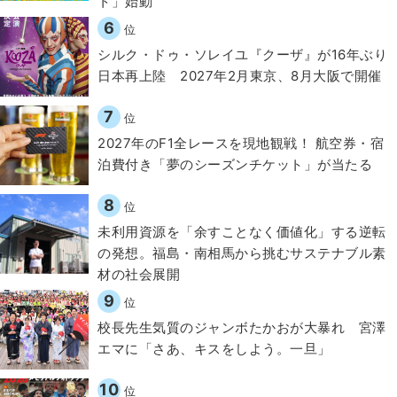
ト」始動
6
位
シルク・ドゥ・ソレイユ『クーザ』が16年ぶり
日本再上陸 2027年2月東京、8月大阪で開催
7
位
2027年のF1全レースを現地観戦！ 航空券・宿
泊費付き「夢のシーズンチケット」が当たる
8
位
​​未利用資源を「余すことなく価値化」する逆転
の発想。福島・南相馬から挑むサステナブル素
材の社会展開​
9
位
校長先生気質のジャンボたかおが大暴れ 宮澤
エマに「さあ、キスをしよう。一旦」
10
位