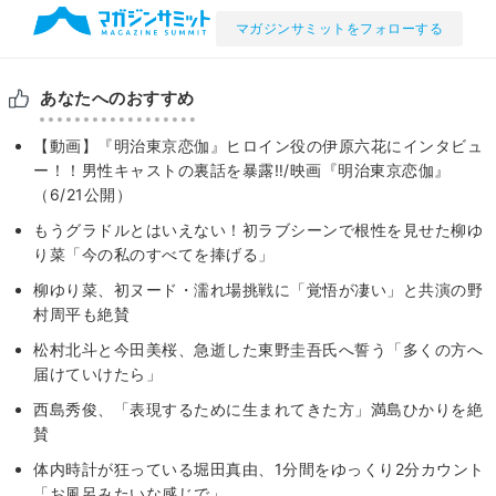
マガジンサミットをフォローする
あなたへのおすすめ
【動画】『明治東京恋伽』ヒロイン役の伊原六花にインタビュ
ー！！男性キャストの裏話を暴露‼/映画『明治東京恋伽』
（6/21公開）
もうグラドルとはいえない！初ラブシーンで根性を見せた柳ゆ
り菜「今の私のすべてを捧げる」
柳ゆり菜、初ヌード・濡れ場挑戦に「覚悟が凄い」と共演の野
村周平も絶賛
松村北斗と今田美桜、急逝した東野圭吾氏へ誓う「多くの方へ
届けていけたら」
西島秀俊、「表現するために生まれてきた方」満島ひかりを絶
賛
体内時計が狂っている堀田真由、1分間をゆっくり2分カウント
「お風呂みたいな感じで」