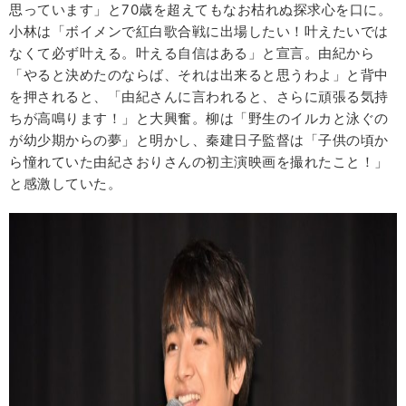
思っています」と70歳を超えてもなお枯れぬ探求心を口に。
小林は「ボイメンで紅白歌合戦に出場したい！叶えたいでは
なくて必ず叶える。叶える自信はある」と宣言。由紀から
「やると決めたのならば、それは出来ると思うわよ」と背中
を押されると、「由紀さんに言われると、さらに頑張る気持
ちが高鳴ります！」と大興奮。柳は「野生のイルカと泳ぐの
が幼少期からの夢」と明かし、秦建日子監督は「子供の頃か
ら憧れていた由紀さおりさんの初主演映画を撮れたこと！」
と感激していた。