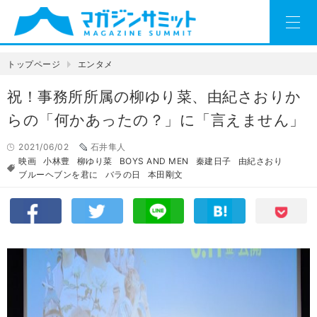
トップページ
エンタメ
祝！事務所所属の柳ゆり菜、由紀さおりか
らの「何かあったの？」に「言えません」
2021/06/02
石井隼人
映画
小林豊
柳ゆり菜
BOYS AND MEN
秦建日子
由紀さおり
ブルーヘブンを君に
バラの日
本田剛文