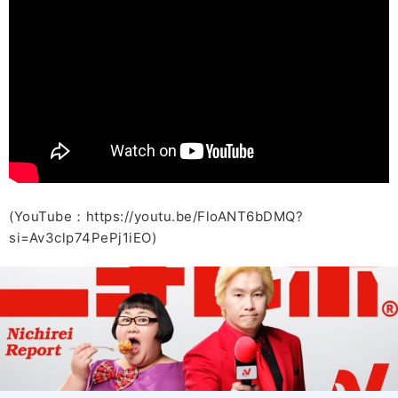
(YouTube：https://youtu.be/FloANT6bDMQ?
si=Av3clp74PePj1iEO)