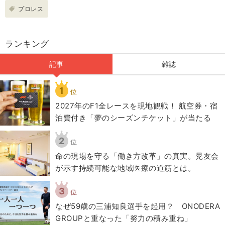
プロレス
ランキング
記事
雑誌
1
位
2027年のF1全レースを現地観戦！ 航空券・宿
泊費付き「夢のシーズンチケット」が当たる
2
位
​命の現場を守る「働き方改革」の真実。晃友会
が示す持続可能な地域医療の道筋とは。
3
位
なぜ59歳の三浦知良選手を起用？ ONODERA
GROUPと重なった「努力の積み重ね」