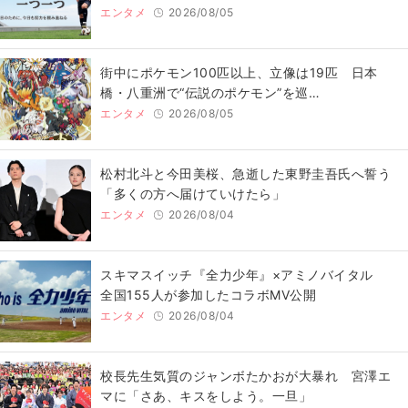
エンタメ
2026/08/05
街中にポケモン100匹以上、立像は19匹 日本
橋・八重洲で“伝説のポケモン”を巡…
エンタメ
2026/08/05
松村北斗と今田美桜、急逝した東野圭吾氏へ誓う
「多くの方へ届けていけたら」
エンタメ
2026/08/04
スキマスイッチ『全力少年』×アミノバイタル
全国155人が参加したコラボMV公開
エンタメ
2026/08/04
校長先生気質のジャンボたかおが大暴れ 宮澤エ
マに「さあ、キスをしよう。一旦」