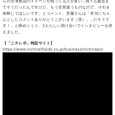
らの冷凍食品のイメージが残ってる人が多い…我々も最近ま
でそうだったんですけど。もう全然違うものなので、それを
体験してほしいです」とコメント。安藤さんは「本当にちゃ
んとしたコメントありがとうございます（笑）。…だそうで
す！」と締めくくり、2人らしい掛け合いでインタビューを終
えました。
【「ニチレポ」特設サイト】
https://www.nichireifoods.co.jp/business/nichirepo/