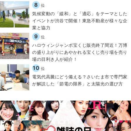
8
位
気候変動の「緩和」と「適応」をテーマとした
イベントが渋谷で開催！東急不動産が様々な企
業と協力
9
位
ハロウィンジャンボ宝くじ販売終了間近！万博
の盛り上がりにあやかれる宝くじ売り場を売り
場の目利き人が紹介！
10
位
電気代高騰にどう備える？さいたま市で専門家
が解説した「節電の限界」と太陽光の選び方