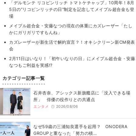
「デルモンテ リコピンリッチ トマトケチャップ」10周年！8月
5日の”リコピンリッチの日”制定を記念してメイプル超合金も登
場
メイプル超合金・安藤なつの現在の体重にカズレーザー「たし
かにガリガリですもんね」
カズレーザーが新生活で解約宣言？！オキシクリーン新CM発表
会
2月11日はいなり！「初午いなりの日」にメイプル超合金・安藤
なつもご利益を実感!?
カテゴリー記事一覧
石井杏奈、アシックス新旗艦店に「没入できる場
所」 俳優の役作りとの共通点
エンタメ
2026/08/06
なぜ59歳の三浦知良選手を起用？ ONODERA
GROUPと重なった「努力の積…