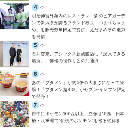
4
位
明治神宮外苑内のレストラン・森のビアガーデ
ンで新潟県が誇るブランド枝豆「つまりちゃま
め」を販売数量限定で提供。えだまめ県の魅力
を発信
5
位
石井杏奈、アシックス新旗艦店に「没入できる
場所」 俳優の役作りとの共通点
6
位
あの「ブタメン」が約4倍の大きさになって登
場！「ブタメン超BIG」がセブン‐イレブン限定
で発売！
7
位
街中にポケモン100匹以上、立像は19匹 日本
橋・八重洲で“伝説のポケモン”を巡る謎解き