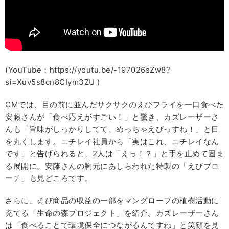
(YouTube：https://youtu.be/-197026sZw8?
si=Xuv5s8cn8CIym3ZU )
CMでは、目の前に並んだサクサクのえびフライを一口食べた
安藤さんが「食べ応えがすごい！」と驚き、カズレーザーさ
んも「旨味がしっかりしてて、めっちゃえびっすね！」と目
を丸くします。ニチレイ社員から「実はこれ、ニチレイなん
です」と告げられると、2人は「えっ！？」と手を止めて固ま
る展開に。安藤さんの胸元にあしらわれた特製の「えびブロ
ーチ」も見どころです。
さらに、えび商品の収益の一部をマングローブの植樹活動に
充てる「生命の森プロジェクト」を紹介。カズレーザーさん
は「食べることで環境保全につながるんですね」と笑顔を見