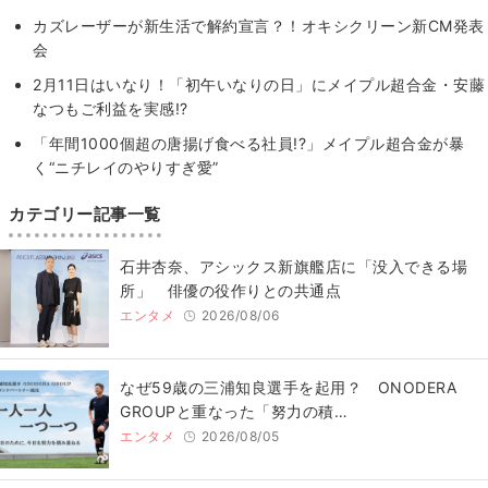
カズレーザーが新生活で解約宣言？！オキシクリーン新CM発表
会
2月11日はいなり！「初午いなりの日」にメイプル超合金・安藤
なつもご利益を実感!?
「年間1000個超の唐揚げ食べる社員!?」メイプル超合金が暴
く“ニチレイのやりすぎ愛”
カテゴリー記事一覧
石井杏奈、アシックス新旗艦店に「没入できる場
所」 俳優の役作りとの共通点
エンタメ
2026/08/06
なぜ59歳の三浦知良選手を起用？ ONODERA
GROUPと重なった「努力の積…
エンタメ
2026/08/05