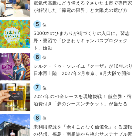
電気代高騰にどう備える？さいたま市で専門家
が解説した「節電の限界」と太陽光の選び方
5
位
5000本のひまわりが街づくりの入口に。習志
野・鷺沼で「ひまわりキャンパスプロジェク
ト」始動
6
位
シルク・ドゥ・ソレイユ『クーザ』が16年ぶり
日本再上陸 2027年2月東京、8月大阪で開催
7
位
2027年のF1全レースを現地観戦！ 航空券・宿
泊費付き「夢のシーズンチケット」が当たる
8
位
​​未利用資源を「余すことなく価値化」する逆転
の発想。福島・南相馬から挑むサステナブル素