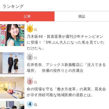
ランキング
記事
雑誌
1
位
乃木坂46・賀喜遥香が週刊少年チャンピオン
に登場！「5年ぶん大人になった私を見ていた
だけたら」
2
位
石井杏奈、アシックス新旗艦店に「没入できる
場所」 俳優の役作りとの共通点
3
位
​命の現場を守る「働き方改革」の真実。晃友会
が示す持続可能な地域医療の道筋とは。
4
位