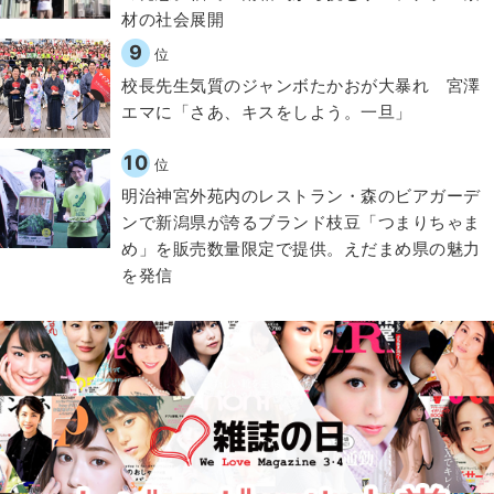
材の社会展開​
9
位
校長先生気質のジャンボたかおが大暴れ 宮澤
エマに「さあ、キスをしよう。一旦」
10
位
明治神宮外苑内のレストラン・森のビアガーデ
ンで新潟県が誇るブランド枝豆「つまりちゃま
め」を販売数量限定で提供。えだまめ県の魅力
を発信