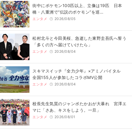
街中にポケモン100匹以上、立像は19匹 日本
橋・八重洲で“伝説のポケモン”を巡…
エンタメ
2026/08/05
松村北斗と今田美桜、急逝した東野圭吾氏へ誓う
「多くの方へ届けていけたら」
エンタメ
2026/08/04
スキマスイッチ『全力少年』×アミノバイタル
全国155人が参加したコラボMV公開
エンタメ
2026/08/04
校長先生気質のジャンボたかおが大暴れ 宮澤エ
マに「さあ、キスをしよう。一旦」
エンタメ
2026/08/01