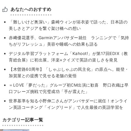
あなたへのおすすめ
「難しいけど奥深い」森崎ウィンが浴衣姿で語った、日本語の
美しさとアジアを繋ぐ架け橋への想い
赤﨑優花選手、Garminアンバサダー就任 ランニングで「気持
ちがリフレッシュ」美容や睡眠への効果も語る
デジタル学習プラットフォーム「Kahoot!」が第17回EDIX（教
育総合展）に初出展。洋楽×クイズで英語の楽しさを発見
【木曽路60周年】「しゃぶしゃぶの民主化」の原点へ。能登・
加賀屋との提携で見せる老舗の覚悟
＝LOVE「夢だった」グループ初CM出演に歓喜 野口衣織は早
口フレーズ挑戦で完璧成功「手が震えた」
世界基準を知る小野伸二さんがアンバサダーに就任！オンライ
ン英語コーチング「イングリード」で人生最後の英語学習を
カテゴリー記事一覧