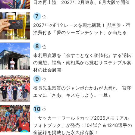
日本再上陸 2027年2月東京、8月大阪で開催
7
位
2027年のF1全レースを現地観戦！ 航空券・宿
泊費付き「夢のシーズンチケット」が当たる
8
位
​​未利用資源を「余すことなく価値化」する逆転
の発想。福島・南相馬から挑むサステナブル素
材の社会展開​
9
位
校長先生気質のジャンボたかおが大暴れ 宮澤
エマに「さあ、キスをしよう。一旦」
10
位
「サッカー・ワールドカップ2026メモリアル
フォトブック」が発売！104試合＆1248選手の
全記録を掲載した永久保存版！