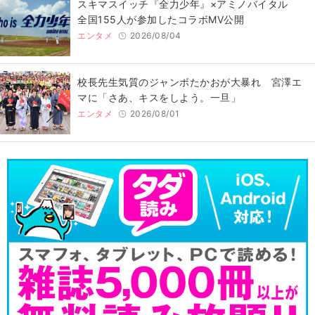
スキマスイッチ『全力少年』×アミノバイタル
全国155人が参加したコラボMV公開
エンタメ
2026/08/04
校長先生気質のジャンボたかおが大暴れ 宮澤エ
マに「さあ、キスをしよう。一旦」
エンタメ
2026/08/01