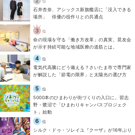
2
位
石井杏奈、アシックス新旗艦店に「没入できる
場所」 俳優の役作りとの共通点
3
位
​命の現場を守る「働き方改革」の真実。晃友会
が示す持続可能な地域医療の道筋とは。
4
位
電気代高騰にどう備える？さいたま市で専門家
が解説した「節電の限界」と太陽光の選び方
5
位
5000本のひまわりが街づくりの入口に。習志
野・鷺沼で「ひまわりキャンパスプロジェク
ト」始動
6
位
シルク・ドゥ・ソレイユ『クーザ』が16年ぶり