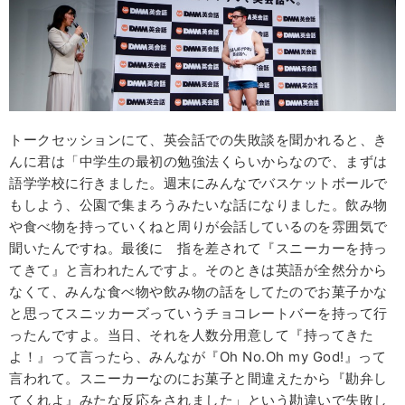
トークセッションにて、英会話での失敗談を聞かれると、き
んに君は「中学生の最初の勉強法くらいからなので、まずは
語学学校に行きました。週末にみんなでバスケットボールで
もしよう、公園で集まろうみたいな話になりました。飲み物
や食べ物を持っていくねと周りが会話しているのを雰囲気で
聞いたんですね。最後に 指を差されて『スニーカーを持っ
てきて』と言われたんですよ。そのときは英語が全然分から
なくて、みんな食べ物や飲み物の話をしてたのでお菓子かな
と思ってスニッカーズっていうチョコレートバーを持って行
ったんですよ。当日、それを人数分用意して『持ってきた
よ！』って言ったら、みんなが『Oh No.Oh my God!』って
言われて。スニーカーなのにお菓子と間違えたから『勘弁し
てくれよ』みたな反応をされました」という勘違いで失敗し