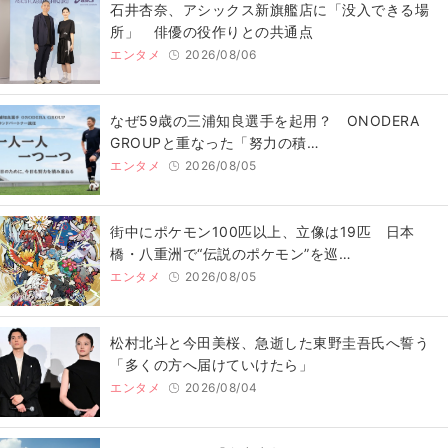
石井杏奈、アシックス新旗艦店に「没入できる場
所」 俳優の役作りとの共通点
エンタメ
2026/08/06
なぜ59歳の三浦知良選手を起用？ ONODERA
GROUPと重なった「努力の積…
エンタメ
2026/08/05
街中にポケモン100匹以上、立像は19匹 日本
橋・八重洲で“伝説のポケモン”を巡…
エンタメ
2026/08/05
松村北斗と今田美桜、急逝した東野圭吾氏へ誓う
「多くの方へ届けていけたら」
エンタメ
2026/08/04