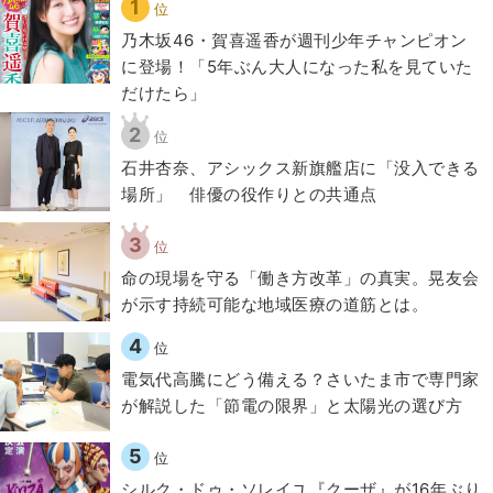
1
位
乃木坂46・賀喜遥香が週刊少年チャンピオン
に登場！「5年ぶん大人になった私を見ていた
だけたら」
2
位
石井杏奈、アシックス新旗艦店に「没入できる
場所」 俳優の役作りとの共通点
3
位
​命の現場を守る「働き方改革」の真実。晃友会
が示す持続可能な地域医療の道筋とは。
4
位
電気代高騰にどう備える？さいたま市で専門家
が解説した「節電の限界」と太陽光の選び方
5
位
シルク・ドゥ・ソレイユ『クーザ』が16年ぶり