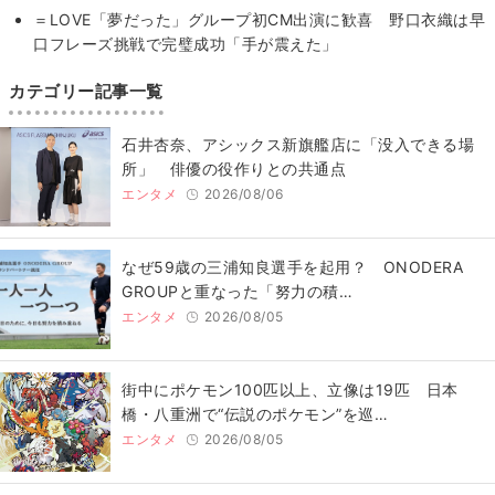
＝LOVE「夢だった」グループ初CM出演に歓喜 野口衣織は早
口フレーズ挑戦で完璧成功「手が震えた」
カテゴリー記事一覧
石井杏奈、アシックス新旗艦店に「没入できる場
所」 俳優の役作りとの共通点
エンタメ
2026/08/06
なぜ59歳の三浦知良選手を起用？ ONODERA
GROUPと重なった「努力の積…
エンタメ
2026/08/05
街中にポケモン100匹以上、立像は19匹 日本
橋・八重洲で“伝説のポケモン”を巡…
エンタメ
2026/08/05