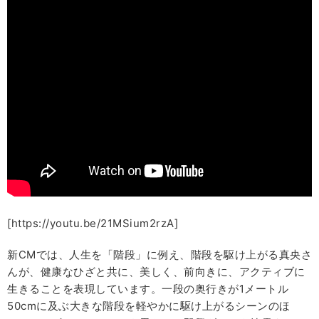
[https://youtu.be/21MSium2rzA]
新CMでは、人生を「階段」に例え、階段を駆け上がる真央さ
んが、健康なひざと共に、美しく、前向きに、アクティブに
生きることを表現しています。一段の奥行きが1メートル
50cmに及ぶ大きな階段を軽やかに駆け上がるシーンのほ