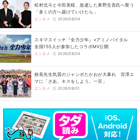
松村北斗と今田美桜、急逝した東野圭吾氏へ誓う
「多くの方へ届けていけたら」
エンタメ
2026/08/04
スキマスイッチ『全力少年』×アミノバイタル
全国155人が参加したコラボMV公開
エンタメ
2026/08/04
校長先生気質のジャンボたかおが大暴れ 宮澤エ
マに「さあ、キスをしよう。一旦」
エンタメ
2026/08/01