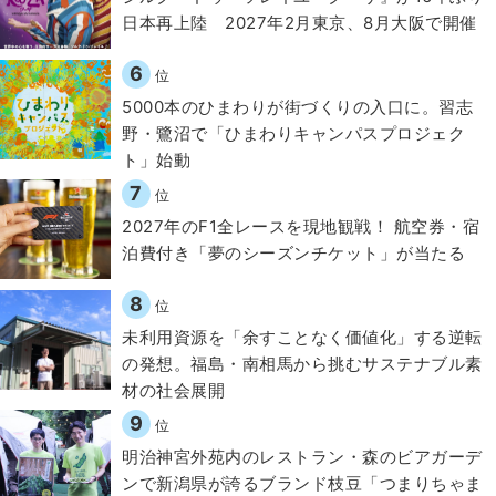
日本再上陸 2027年2月東京、8月大阪で開催
6
位
5000本のひまわりが街づくりの入口に。習志
野・鷺沼で「ひまわりキャンパスプロジェク
ト」始動
7
位
2027年のF1全レースを現地観戦！ 航空券・宿
泊費付き「夢のシーズンチケット」が当たる
8
位
​​未利用資源を「余すことなく価値化」する逆転
の発想。福島・南相馬から挑むサステナブル素
材の社会展開​
9
位
明治神宮外苑内のレストラン・森のビアガーデ
ンで新潟県が誇るブランド枝豆「つまりちゃま