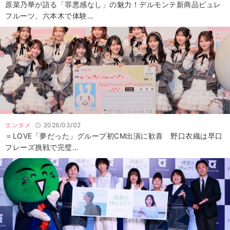
原菜乃華が語る「罪悪感なし」の魅力！デルモンテ新商品ピュレ
フルーツ、六本木で体験…
エンタメ
2026/03/02
＝LOVE「夢だった」グループ初CM出演に歓喜 野口衣織は早口
フレーズ挑戦で完璧…