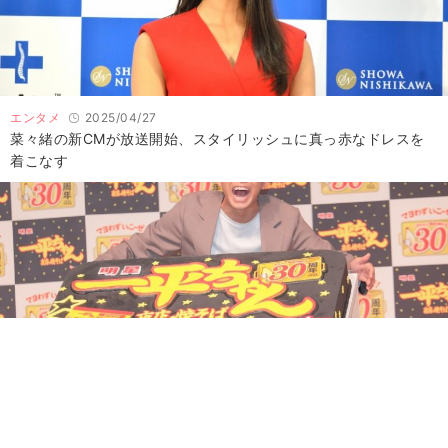
エンタメ
2025/04/27
菜々緒の新CMが放送開始、スタイリッシュに真っ赤なドレスを
着こなす
エンタメ
2025/02/22
仲野太賀、“同世代”一平ちゃんに運命を感じる！30周年記念イベ
ントで愛を熱弁