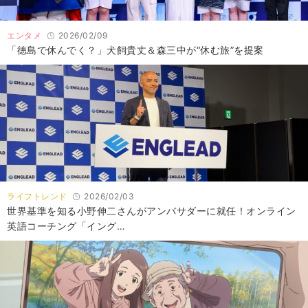
エンタメ
2026/02/09
「徳島で休んでく？」犬飼貴丈＆森三中が“休む旅”を提案
ライフトレンド
2026/02/03
世界基準を知る小野伸二さんがアンバサダーに就任！オンライン
英語コーチング「イング…