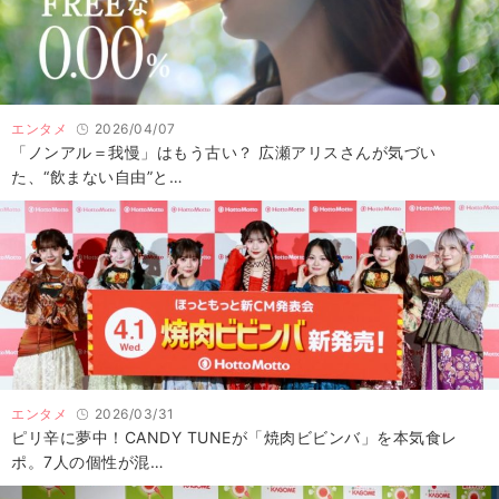
エンタメ
2026/04/07
「ノンアル＝我慢」はもう古い？ 広瀬アリスさんが気づい
た、“飲まない自由”と…
エンタメ
2026/03/31
ピリ辛に夢中！CANDY TUNEが「焼肉ビビンバ」を本気食レ
ポ。7人の個性が混…