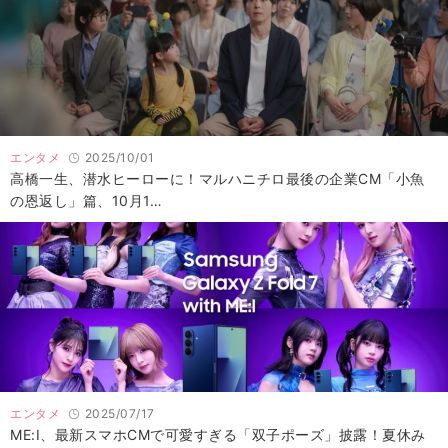
エンタメ
2025/10/01
高橋一生、潜水ヒーローに！マルハニチロ最後の企業CM「小魚
の恩返し」篇、10月1…
エンタメ
2025/07/17
ME:I、最新スマホCMで可愛すぎる「双子ポーズ」披露！夏休み