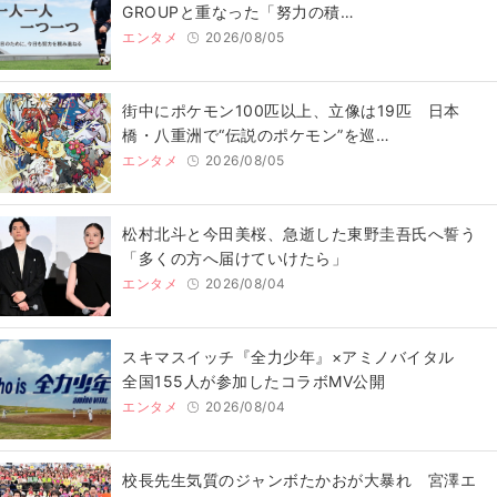
GROUPと重なった「努力の積…
エンタメ
2026/08/05
街中にポケモン100匹以上、立像は19匹 日本
橋・八重洲で“伝説のポケモン”を巡…
エンタメ
2026/08/05
松村北斗と今田美桜、急逝した東野圭吾氏へ誓う
「多くの方へ届けていけたら」
エンタメ
2026/08/04
スキマスイッチ『全力少年』×アミノバイタル
全国155人が参加したコラボMV公開
エンタメ
2026/08/04
校長先生気質のジャンボたかおが大暴れ 宮澤エ