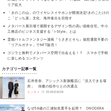
リア拡大
「きのこの山」のワイヤレスイヤホンが開発決定!きのこたけの
こ「どっち派」文化、海外進出を目指す
メタバース展示場で展開するデザイン性の高い規格住宅。中小
工務店のビジネス支援する「i-Style」とは
霊能バトルファンタジー漫画『うさぎとそら』仮想通貨不要の
「リアルガチャ」でNFT販売！
ゴジラと無料でメタバース空間で出会える！？ スマホで手軽
に楽しめるコンテンツ
カテゴリー記事一覧
石井杏奈、アシックス新旗艦店に「没入できる場
所」 俳優の役作りとの共通点
エンタメ
2026/08/06
なぜ59歳の三浦知良選手を起用？ ONODERA