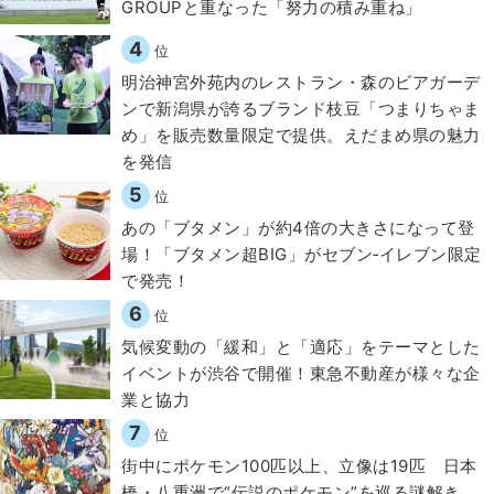
GROUPと重なった「努力の積み重ね」
4
位
明治神宮外苑内のレストラン・森のビアガーデ
ンで新潟県が誇るブランド枝豆「つまりちゃま
め」を販売数量限定で提供。えだまめ県の魅力
を発信
5
位
あの「ブタメン」が約4倍の大きさになって登
場！「ブタメン超BIG」がセブン‐イレブン限定
で発売！
6
位
気候変動の「緩和」と「適応」をテーマとした
イベントが渋谷で開催！東急不動産が様々な企
業と協力
7
位
街中にポケモン100匹以上、立像は19匹 日本
橋・八重洲で“伝説のポケモン”を巡る謎解き