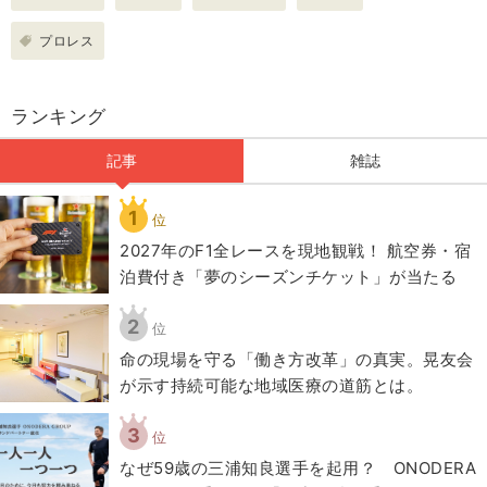
プロレス
ランキング
記事
雑誌
1
位
2027年のF1全レースを現地観戦！ 航空券・宿
泊費付き「夢のシーズンチケット」が当たる
2
位
​命の現場を守る「働き方改革」の真実。晃友会
が示す持続可能な地域医療の道筋とは。
3
位
なぜ59歳の三浦知良選手を起用？ ONODERA