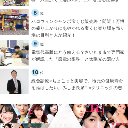
8
位
ハロウィンジャンボ宝くじ販売終了間近！万博
の盛り上がりにあやかれる宝くじ売り場を売り
場の目利き人が紹介！
9
位
電気代高騰にどう備える？さいたま市で専門家
が解説した「節電の限界」と太陽光の選び方
10
位
総合診療×ちょこっと美容で、地元の健康寿命
を延ばしたい。みしま長泉Tmクリニックの志