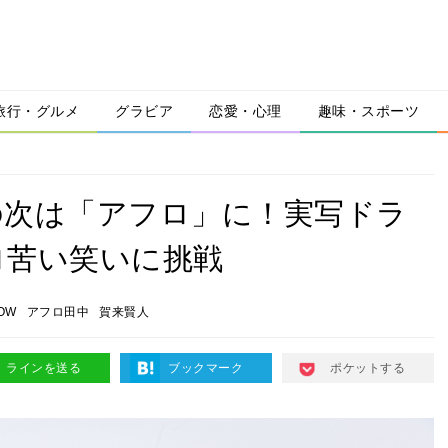
旅行・グルメ
グラビア
恋愛・心理
趣味・スポーツ
の次は「アフロ」に！実写ドラ
ロ苦い笑いに挑戦
OW
アフロ田中
賀来賢人
ラインを送る
ブックマーク
ポケットする