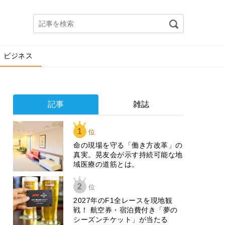
ビジネス
記事
雑誌
1
位
​命の現場を守る「働き方改革」の
真実。晃友会が示す持続可能な地
域医療の道筋とは。
2
位
2027年のF1全レースを現地観
戦！ 航空券・宿泊費付き「夢の
シーズンチケット」が当たる