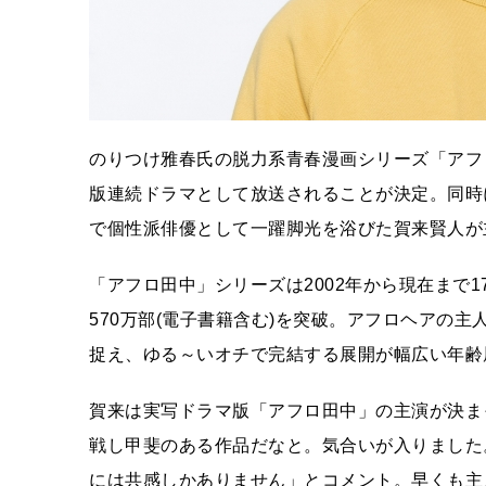
のりつけ雅春氏の脱力系青春漫画シリーズ「アフロ
版連続ドラマとして放送されることが決定。同時
で個性派俳優として一躍脚光を浴びた賀来賢人が
「アフロ田中」シリーズは2002年から現在まで
570万部(電子書籍含む)を突破。アフロヘアの
捉え、ゆる～いオチで完結する展開が幅広い年齢
賀来は実写ドラマ版「アフロ田中」の主演が決ま
戦し甲斐のある作品だなと。気合いが入りました
には共感しかありません」とコメント。早くも主