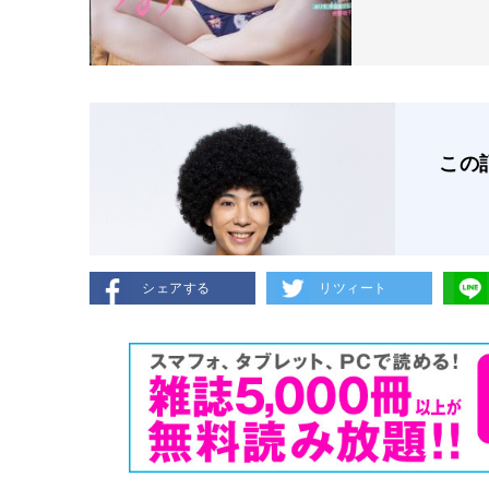
この
シェアする
リツィート