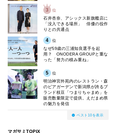
3
位
石井杏奈、アシックス新旗艦店に
「没入できる場所」 俳優の役作
りとの共通点
4
位
なぜ59歳の三浦知良選手を起
用？ ONODERA GROUPと重な
った「努力の積み重ね」
5
位
明治神宮外苑内のレストラン・森
のビアガーデンで新潟県が誇るブ
ランド枝豆「つまりちゃまめ」を
販売数量限定で提供。えだまめ県
の魅力を発信
ベスト10を表示
マガサミTOPIX