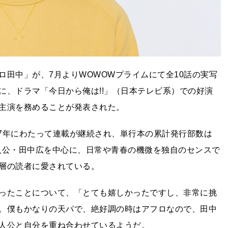
田中」が、7月よりWOWOWプライムにて全10話の実写
に、ドラマ「今日から俺は!!」（日本テレビ系）での好演
主演を務めることが発表された。
17年にわたって連載が継続され、単行本の累計発行部数は
主人公・田中広を中心に、日常や青春の機微を独自のセンスで
層の読者に愛されている。
ったことについて、「とても嬉しかったですし、非常に挑
。僕もかなりの天パで、絶好調の時はアフロなので、田中
人公と自分を重ね合わせているようだ。