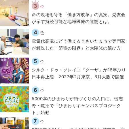
3
位
​命の現場を守る「働き方改革」の真実。晃友会
が示す持続可能な地域医療の道筋とは。
4
位
電気代高騰にどう備える？さいたま市で専門家
が解説した「節電の限界」と太陽光の選び方
5
位
シルク・ドゥ・ソレイユ『クーザ』が16年ぶり
日本再上陸 2027年2月東京、8月大阪で開催
6
位
5000本のひまわりが街づくりの入口に。習志
野・鷺沼で「ひまわりキャンパスプロジェク
ト」始動
7
位