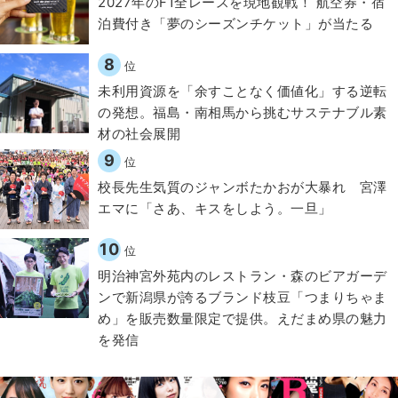
2027年のF1全レースを現地観戦！ 航空券・宿
泊費付き「夢のシーズンチケット」が当たる
8
位
​​未利用資源を「余すことなく価値化」する逆転
の発想。福島・南相馬から挑むサステナブル素
材の社会展開​
9
位
校長先生気質のジャンボたかおが大暴れ 宮澤
エマに「さあ、キスをしよう。一旦」
10
位
明治神宮外苑内のレストラン・森のビアガーデ
ンで新潟県が誇るブランド枝豆「つまりちゃま
め」を販売数量限定で提供。えだまめ県の魅力
を発信