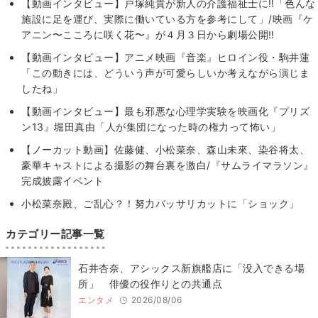
【動画インタビュー】戸塚純貴が新人の介護福祉士に‼「色んな
施設に足を運び、実際に働いている方を参考にして」/映画『ケ
アニン〜こころに咲く花〜』が４月３日から劇場公開‼
【動画インタビュー】アニメ映画『音楽』ヒロイン役・駒井蓮
「この動きには、どういう声が可愛らしいか考えながら演じま
したね」
【動画インタビュー】最も邪悪な心理学実験を映画化『プリズ
ン13』堀田真由「人が集団になった時の権力って怖い」
【ノーカット動画】佐藤健、小松菜奈、森山未來、染谷将太、
豪華キャストによる撮影の舞台裏を激白/『サムライマラソン』
完成披露イベント
小松菜奈殿、ご乱心？！努力バッサリカットに「ショック」
カテゴリー記事一覧
石井杏奈、アシックス新旗艦店に「没入できる場
所」 俳優の役作りとの共通点
エンタメ
2026/08/06