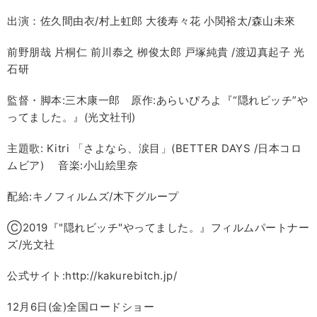
出演：佐久間由衣/村上虹郎 大後寿々花 小関裕太/森山未來
前野朋哉 片桐仁 前川㤗之 栁俊太郎 戸塚純貴 /渡辺真起子 光
石研
監督・脚本:三木康一郎 原作:あらいぴろよ『“隠れビッチ”や
ってました。』(光文社刊)
主題歌: Kitri 「さよなら、涙目」(BETTER DAYS /日本コロ
ムビア) 音楽:小山絵里奈
配給:キノフィルムズ/木下グループ
Ⓒ2019『"隠れビッチ"やってました。』フィルムパートナー
ズ/光文社
公式サイト:http://kakurebitch.jp/
12月6日(金)全国ロードショー