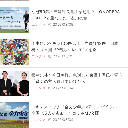
なぜ59歳の三浦知良選手を起用？ ONODERA
GROUPと重なった「努力の積…
エンタメ
2026/08/05
街中にポケモン100匹以上、立像は19匹 日本
橋・八重洲で“伝説のポケモン”を巡…
エンタメ
2026/08/05
松村北斗と今田美桜、急逝した東野圭吾氏へ誓う
「多くの方へ届けていけたら」
エンタメ
2026/08/04
スキマスイッチ『全力少年』×アミノバイタル
全国155人が参加したコラボMV公開
エンタメ
2026/08/04