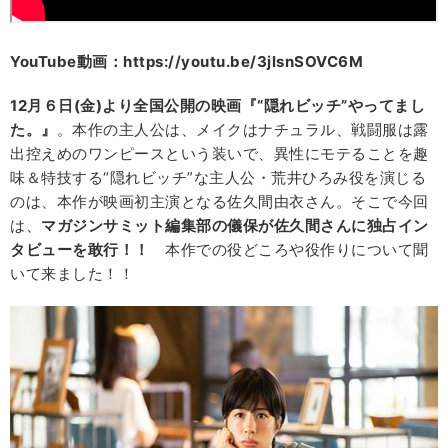
YouTube動画：https://youtu.be/3jlsnSOVC6M
12月６日(金)より全国公開の映画『“隠れビッチ”やってまし
た。』
。本作の主人公は、メイクはナチュラル、戦闘服は露
出控えめのワンピースという装いで、異性にモテることを趣
味＆特技する“隠れビッチ”な主人公・荒井ひろみ役を演じる
のは、本作が映画初主演となる佐久間由衣さん。そこで今回
は、
マガジンサミット編集部の儀保が佐久間さんに独占イン
タビューを敢行！！
本作での役どころや役作りについて聞
いて来ました！！