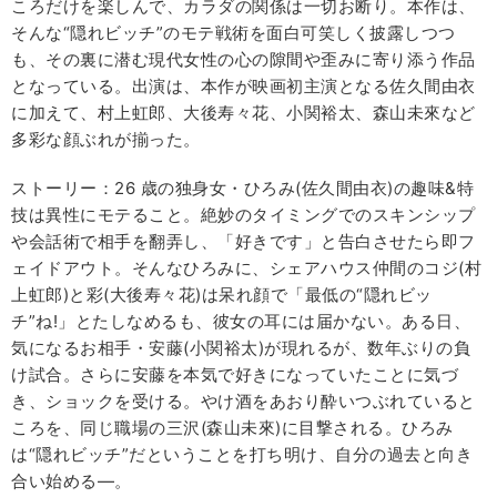
ころだけを楽しんで、カラダの関係は一切お断り。本作は、
そんな“隠れビッチ”のモテ戦術を面白可笑しく披露しつつ
も、その裏に潜む現代女性の心の隙間や歪みに寄り添う作品
となっている。出演は、本作が映画初主演となる佐久間由衣
に加えて、村上虹郎、大後寿々花、小関裕太、森山未來など
多彩な顔ぶれが揃った。
ストーリー：26 歳の独身女・ひろみ(佐久間由衣)の趣味&特
技は異性にモテること。絶妙のタイミングでのスキンシップ
や会話術で相手を翻弄し、「好きです」と告白させたら即フ
ェイドアウト。そんなひろみに、シェアハウス仲間のコジ(村
上虹郎)と彩(大後寿々花)は呆れ顔で「最低の“隠れビッ
チ”ね!」とたしなめるも、彼女の耳には届かない。ある日、
気になるお相手・安藤(小関裕太)が現れるが、数年ぶりの負
け試合。さらに安藤を本気で好きになっていたことに気づ
き、ショックを受ける。やけ酒をあおり酔いつぶれていると
ころを、同じ職場の三沢(森山未來)に目撃される。ひろみ
は“隠れビッチ”だということを打ち明け、自分の過去と向き
合い始める―。