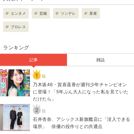
エンタメ
芸能
ツンデレ
星座
プロレス
ランキング
記事
雑誌
1
位
乃木坂46・賀喜遥香が週刊少年チャンピオン
に登場！「5年ぶん大人になった私を見ていた
だけたら」
2
位
石井杏奈、アシックス新旗艦店に「没入できる
場所」 俳優の役作りとの共通点