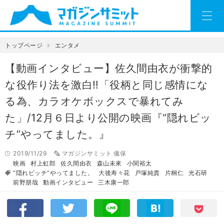
トップページ
エンタメ
【動画インタビュー】佐久間由衣が衝撃的
な役作り法を激白‼「役柄と同じ感情にな
る為、カラオケボックスで暴れてみ
た」/12月６日より公開の映画『“隠れビッ
チ”やってました。』
2019/11/29
マガジンサミット 儀保
映画
村上虹郎
佐久間由衣
森山未來
小関裕太
“隠れビッチ”やってました。
大後寿々花
戸塚純貴
片桐仁
光石研
前野朋哉
動画インタビュー
三木康一郎