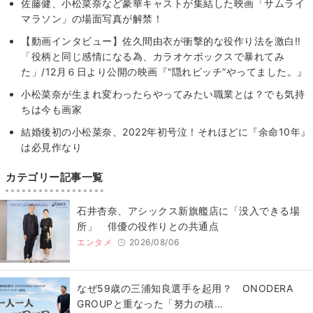
佐藤健、小松菜奈など豪華キャストが集結した映画「サムライ
マラソン」の場面写真が解禁！
【動画インタビュー】佐久間由衣が衝撃的な役作り法を激白‼
「役柄と同じ感情になる為、カラオケボックスで暴れてみ
た」/12月６日より公開の映画『“隠れビッチ”やってました。』
⼩松菜奈が生まれ変わったらやってみたい職業とは？でも気持
ちは今も画家
結婚後初の小松菜奈、2022年初号泣！それほどに『余命10年』
は必見作なり
カテゴリー記事一覧
石井杏奈、アシックス新旗艦店に「没入できる場
所」 俳優の役作りとの共通点
エンタメ
2026/08/06
なぜ59歳の三浦知良選手を起用？ ONODERA
GROUPと重なった「努力の積…