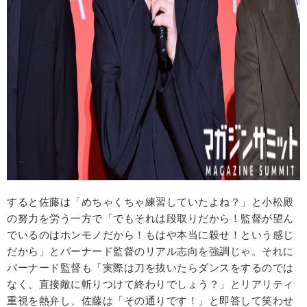
すると佐藤は「めちゃくちゃ練習していたよね？」と小松殿
の努力を労う一方で「でもそれは段取りだから！監督が望ん
でいるのはホンモノだから！もはや本当に殺せ！という感じ
だから」とバーナード監督のリアル志向を強調じゃ。それに
バーナード監督も「実際は刀を抜いたらダンスをするのでは
なく、直接敵に斬りつけて終わりでしょう？」とリアリティ
重視を熱弁し、佐藤は「その通りです！」と即答して笑わせ