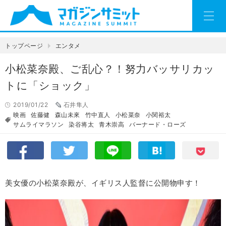
トップページ
エンタメ
小松菜奈殿、ご乱心？！努力バッサリカッ
トに「ショック」
2019/01/22
石井隼人
映画
佐藤健
森山未來
竹中直人
小松菜奈
小関裕太
サムライマラソン
染谷将太
青木崇高
バーナード・ローズ
美女優の小松菜奈殿が、イギリス人監督に公開物申す！