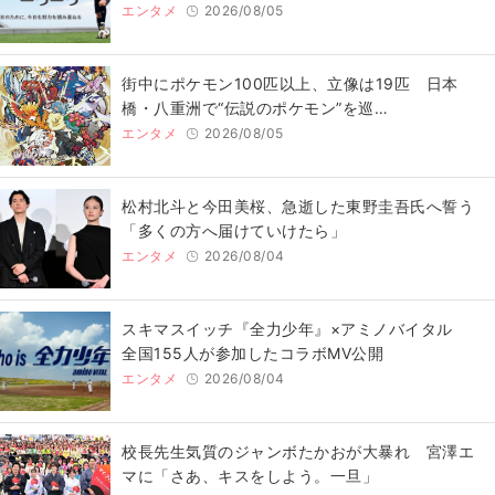
エンタメ
2026/08/05
街中にポケモン100匹以上、立像は19匹 日本
橋・八重洲で“伝説のポケモン”を巡…
エンタメ
2026/08/05
松村北斗と今田美桜、急逝した東野圭吾氏へ誓う
「多くの方へ届けていけたら」
エンタメ
2026/08/04
スキマスイッチ『全力少年』×アミノバイタル
全国155人が参加したコラボMV公開
エンタメ
2026/08/04
校長先生気質のジャンボたかおが大暴れ 宮澤エ
マに「さあ、キスをしよう。一旦」