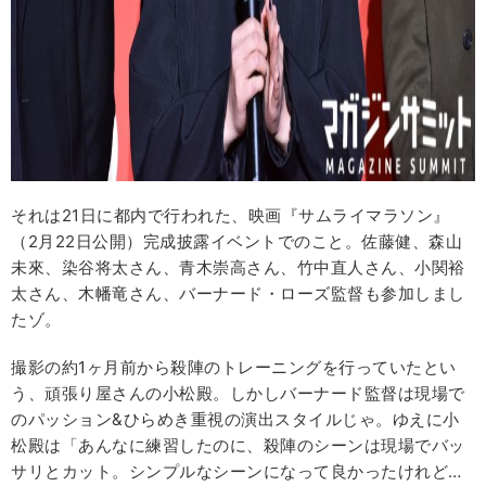
それは21日に都内で行われた、映画『サムライマラソン』
（2月22日公開）完成披露イベントでのこと。佐藤健、森山
未來、染谷将太さん、青木崇高さん、竹中直人さん、小関裕
太さん、木幡竜さん、バーナード・ローズ監督も参加しまし
たゾ。
撮影の約1ヶ月前から殺陣のトレーニングを行っていたとい
う、頑張り屋さんの小松殿。しかしバーナード監督は現場で
のパッション&ひらめき重視の演出スタイルじゃ。ゆえに小
松殿は「あんなに練習したのに、殺陣のシーンは現場でバッ
サリとカット。シンプルなシーンになって良かったけれど…