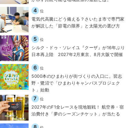
4
位
電気代高騰にどう備える？さいたま市で専門家
が解説した「節電の限界」と太陽光の選び方
5
位
シルク・ドゥ・ソレイユ『クーザ』が16年ぶり
日本再上陸 2027年2月東京、8月大阪で開催
6
位
5000本のひまわりが街づくりの入口に。習志
野・鷺沼で「ひまわりキャンパスプロジェク
ト」始動
7
位
2027年のF1全レースを現地観戦！ 航空券・宿
泊費付き「夢のシーズンチケット」が当たる
8
位