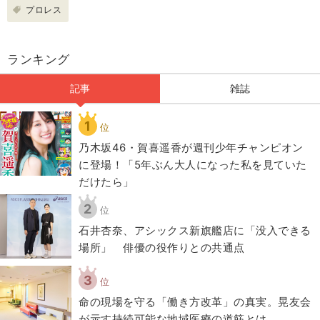
プロレス
ランキング
記事
雑誌
1
位
乃木坂46・賀喜遥香が週刊少年チャンピオン
に登場！「5年ぶん大人になった私を見ていた
だけたら」
2
位
石井杏奈、アシックス新旗艦店に「没入できる
場所」 俳優の役作りとの共通点
3
位
​命の現場を守る「働き方改革」の真実。晃友会
が示す持続可能な地域医療の道筋とは。