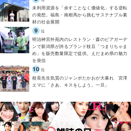
​​未利用資源を「余すことなく価値化」する逆転
の発想。福島・南相馬から挑むサステナブル素
材の社会展開​
9
位
明治神宮外苑内のレストラン・森のビアガーデ
ンで新潟県が誇るブランド枝豆「つまりちゃま
め」を販売数量限定で提供。えだまめ県の魅力
を発信
10
位
校長先生気質のジャンボたかおが大暴れ 宮澤
エマに「さあ、キスをしよう。一旦」