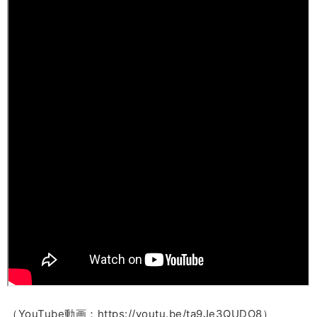
（YouTube動画：https://youtu.be/ta9Je3QUDO8）