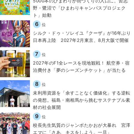
5000本のひまわりが街づくりの入口に。習志
野・鷺沼で「ひまわりキャンパスプロジェク
ト」始動
6
位
シルク・ドゥ・ソレイユ『クーザ』が16年ぶり
日本再上陸 2027年2月東京、8月大阪で開催
7
位
2027年のF1全レースを現地観戦！ 航空券・宿
泊費付き「夢のシーズンチケット」が当たる
8
位
​​未利用資源を「余すことなく価値化」する逆転
の発想。福島・南相馬から挑むサステナブル素
材の社会展開​
9
位
校長先生気質のジャンボたかおが大暴れ 宮澤
エマに「さあ、キスをしよう。一旦」