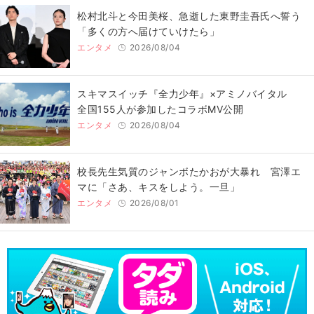
松村北斗と今田美桜、急逝した東野圭吾氏へ誓う
「多くの方へ届けていけたら」
エンタメ
2026/08/04
スキマスイッチ『全力少年』×アミノバイタル
全国155人が参加したコラボMV公開
エンタメ
2026/08/04
校長先生気質のジャンボたかおが大暴れ 宮澤エ
マに「さあ、キスをしよう。一旦」
エンタメ
2026/08/01