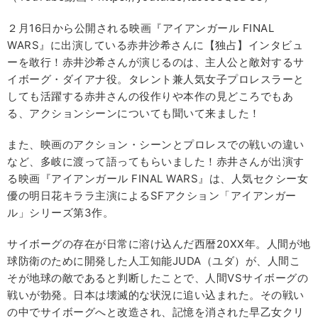
２月16日から公開される映画『アイアンガール FINAL
WARS』に出演している赤井沙希さんに【独占】インタビュ
ーを敢行！赤井沙希さんが演じるのは、主人公と敵対するサ
イボーグ・ダイアナ役。タレント兼人気女子プロレスラーと
しても活躍する赤井さんの役作りや本作の見どころでもあ
る、アクションシーンについても聞いて来ました！
また、映画のアクション・シーンとプロレスでの戦いの違い
など、多岐に渡って語ってもらいました！赤井さんが出演す
る映画『アイアンガール FINAL WARS』は、人気セクシー女
優の明日花キララ主演によるSFアクション「アイアンガー
ル」シリーズ第3作。
サイボーグの存在が日常に溶け込んだ西暦20XX年。人間が地
球防衛のために開発した人工知能JUDA（ユダ）が、人間こ
そが地球の敵であると判断したことで、人間VSサイボーグの
戦いが勃発。日本は壊滅的な状況に追い込まれた。その戦い
の中でサイボーグへと改造され、記憶を消された早乙女クリ