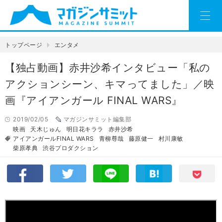
トップページ
エンタメ
【独占動画】赤井沙希インタビュー「私の
アクションシーン、キマってました」／映
画『アイアンガール FINAL WARS』
2019/02/05
マガジンサミット編集部
映画
天木じゅん
明日花キララ
赤井沙希
アイアンガールFINAL WARS
青柳尊哉
藤原健一
村川康敏
柴原孝典
渋谷プロダクション