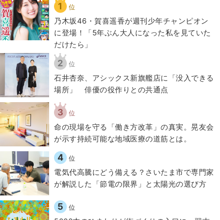
1
位
乃木坂46・賀喜遥香が週刊少年チャンピオン
に登場！「5年ぶん大人になった私を見ていた
だけたら」
2
位
石井杏奈、アシックス新旗艦店に「没入できる
場所」 俳優の役作りとの共通点
3
位
​命の現場を守る「働き方改革」の真実。晃友会
が示す持続可能な地域医療の道筋とは。
4
位
電気代高騰にどう備える？さいたま市で専門家
が解説した「節電の限界」と太陽光の選び方
5
位