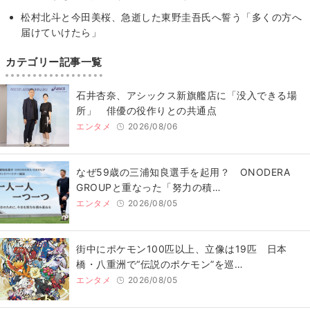
松村北斗と今田美桜、急逝した東野圭吾氏へ誓う「多くの方へ
届けていけたら」
カテゴリー記事一覧
石井杏奈、アシックス新旗艦店に「没入できる場
所」 俳優の役作りとの共通点
エンタメ
2026/08/06
なぜ59歳の三浦知良選手を起用？ ONODERA
GROUPと重なった「努力の積…
エンタメ
2026/08/05
街中にポケモン100匹以上、立像は19匹 日本
橋・八重洲で“伝説のポケモン”を巡…
エンタメ
2026/08/05