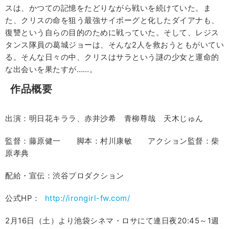
スは、かつての記憶をたどりながら戦いを続けていた。ま
た、クリスの命を狙う最強サイボーグと化したダイアナも、
復讐という自らの目的のために戦っていた。そして、レジス
タンス隊員の葛城ジョーは、そんな2人を救おうともがいてい
る。そんな日々の中、クリスはサラという謎の少女と運命的
な出会いを果たすが……。
作品概要
出演：明日花キララ、赤井沙希 青柳尊哉 天木じゅん
監督：藤原健一 脚本：村川康敏 アクション監督：柴
原孝典
配給・宣伝：渋谷プロダクション
公式HP：
http://irongirl-fw.com/
2月16日（土）より池袋シネマ・ロサにて連日夜20:45～
1週