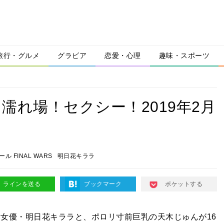
旅行・グルメ
グラビア
恋愛・心理
趣味・スポーツ
濡れ場！セクシー！2019年2月
ル FINAL WARS
明日花キララ
ラインを送る
ブックマーク
ポケットする
クシー女優・明日花キララと、ポロリ寸前巨乳の天木じゅんが16