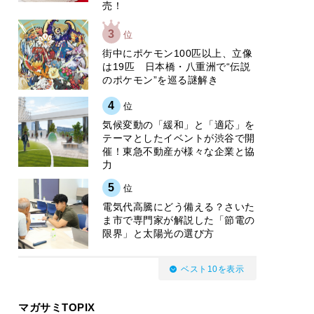
売！
3
位
街中にポケモン100匹以上、立像
は19匹 日本橋・八重洲で“伝説
のポケモン”を巡る謎解き
4
位
気候変動の「緩和」と「適応」を
テーマとしたイベントが渋谷で開
催！東急不動産が様々な企業と協
力
5
位
電気代高騰にどう備える？さいた
ま市で専門家が解説した「節電の
限界」と太陽光の選び方
ベスト10を表示
マガサミTOPIX