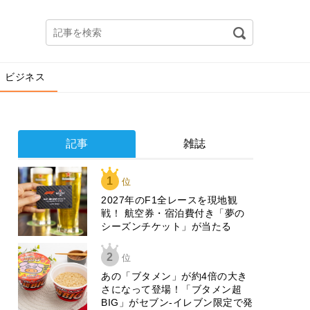
ビジネス
記事
雑誌
1
位
2027年のF1全レースを現地観
戦！ 航空券・宿泊費付き「夢の
シーズンチケット」が当たる
2
位
あの「ブタメン」が約4倍の大き
さになって登場！「ブタメン超
BIG」がセブン‐イレブン限定で発