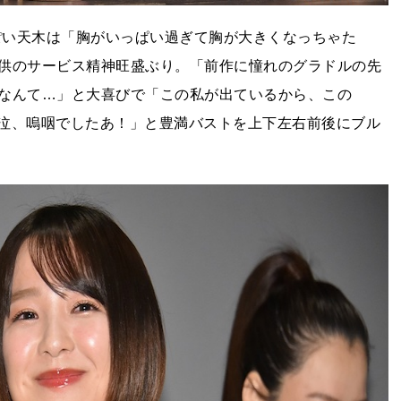
っぽい天木は「胸がいっぱい過ぎて胸が大きくなっちゃた
供のサービス精神旺盛ぶり。「前作に憧れのグラドルの先
なんて…」と大喜びで「この私が出ているから、この
号泣、嗚咽でしたあ！」と豊満バストを上下左右前後にブル