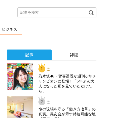
ビジネス
記事
雑誌
1
位
乃木坂46・賀喜遥香が週刊少年チ
ャンピオンに登場！「5年ぶん大
人になった私を見ていただけた
ら」
2
位
​命の現場を守る「働き方改革」の
真実。晃友会が示す持続可能な地