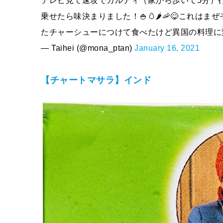
テレビ見て速攻でカルディ（家から歩いて5分）
乗せたら味決まりました！🍚🥚🌶🦐😋これ
たチャーシューにつけて食べたけど異国の料理
— Taihei (@mona_ptan)
January 16, 2021
【チャートマサラ】インド