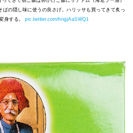
行ってきて朝ご飯は卵かけご飯にサテトム（海老ラー油）
はまぜそばの隠し味に使うの良さげ。ハリッサも買ってきて炙っ
に変身する。
pic.twitter.com/hngjAaSWQ1