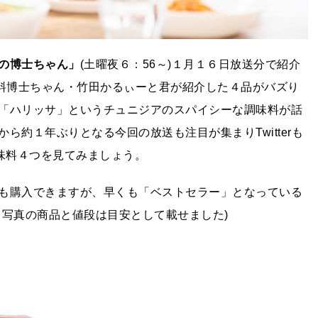
の博士ちゃん」
(土曜夜６：56～)１月１６日放送分で紹介
味料博士ちゃん・竹田かるぃーと君が紹介した４品がバズり
「ハリッサ」というチュニジアのスパイシーな調味料が話
約１年ぶりとなる今回の放送も注目が集まりTwitterも
味料４つを見てみましょう。
も購入できますが、早くも「ベストセラー」となっている
※写真の商品と値段は目安として載せました)