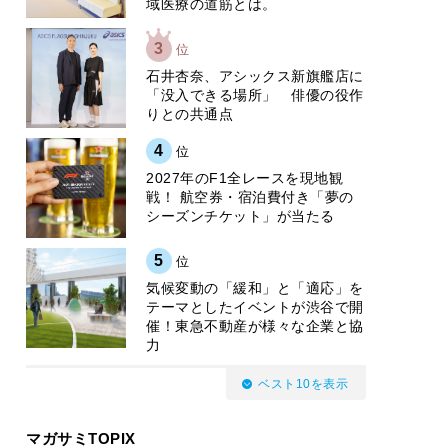
域医療の道筋とは。
3
位
石井杏奈、アシックス新旗艦店に
「没入できる場所」 俳優の役作
りとの共通点
4
位
2027年のF1全レースを現地観
戦！ 航空券・宿泊費付き「夢の
シーズンチケット」が当たる
5
位
気候変動の「緩和」と「適応」を
テーマとしたイベントが渋谷で開
催！東急不動産が様々な企業と協
力
ベスト10を表示
マガサミTOPIX