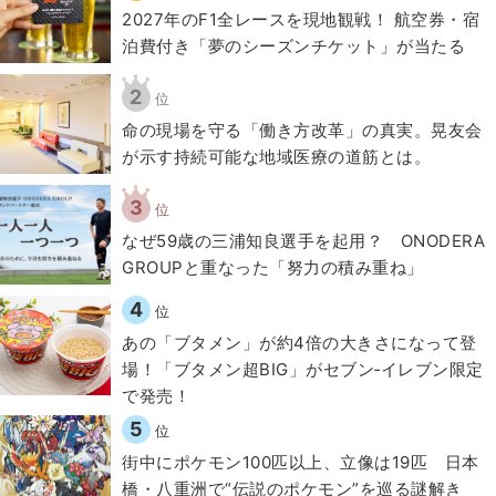
2027年のF1全レースを現地観戦！ 航空券・宿
泊費付き「夢のシーズンチケット」が当たる
2
位
​命の現場を守る「働き方改革」の真実。晃友会
が示す持続可能な地域医療の道筋とは。
3
位
なぜ59歳の三浦知良選手を起用？ ONODERA
GROUPと重なった「努力の積み重ね」
4
位
あの「ブタメン」が約4倍の大きさになって登
場！「ブタメン超BIG」がセブン‐イレブン限定
で発売！
5
位
街中にポケモン100匹以上、立像は19匹 日本
橋・八重洲で“伝説のポケモン”を巡る謎解き