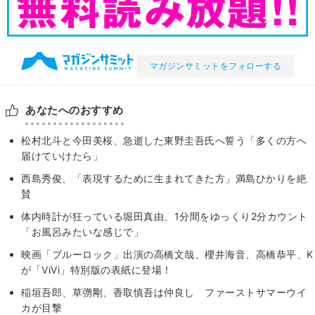
マガジンサミットをフォローする
あなたへのおすすめ
松村北斗と今田美桜、急逝した東野圭吾氏へ誓う「多くの方へ
届けていけたら」
西島秀俊、「表現するために生まれてきた方」満島ひかりを絶
賛
体内時計が狂っている堀田真由、1分間をゆっくり2分カウント
「お風呂みたいな感じで」
映画「ブルーロック」出演の高橋文哉、櫻井海音、高橋恭平、K
が「ViVi」特別版の表紙に登場！
稲垣吾郎、草彅剛、香取慎吾は仲良し ファーストサマーウイ
カが目撃