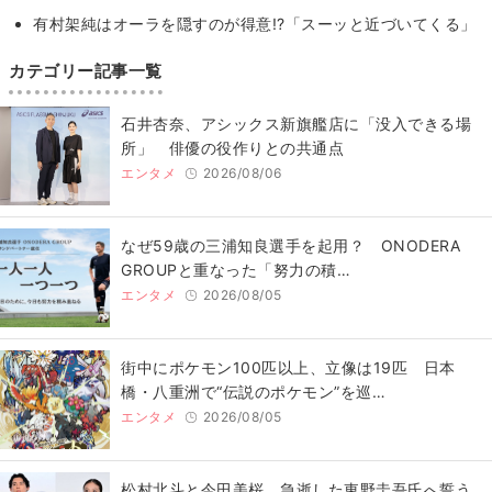
有村架純はオーラを隠すのが得意!?「スーッと近づいてくる」
カテゴリー記事一覧
石井杏奈、アシックス新旗艦店に「没入できる場
所」 俳優の役作りとの共通点
エンタメ
2026/08/06
なぜ59歳の三浦知良選手を起用？ ONODERA
GROUPと重なった「努力の積…
エンタメ
2026/08/05
街中にポケモン100匹以上、立像は19匹 日本
橋・八重洲で“伝説のポケモン”を巡…
エンタメ
2026/08/05
松村北斗と今田美桜、急逝した東野圭吾氏へ誓う