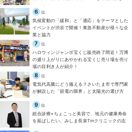
6
位
気候変動の「緩和」と「適応」をテーマとした
イベントが渋谷で開催！東急不動産が様々な企
業と協力
7
位
ハロウィンジャンボ宝くじ販売終了間近！万博
の盛り上がりにあやかれる宝くじ売り場を売り
場の目利き人が紹介！
8
位
電気代高騰にどう備える？さいたま市で専門家
が解説した「節電の限界」と太陽光の選び方
9
位
総合診療×ちょこっと美容で、地元の健康寿命
を延ばしたい。みしま長泉Tmクリニックの志