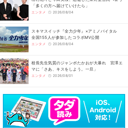
「多くの方へ届けていけたら」
エンタメ
2026/08/04
スキマスイッチ『全力少年』×アミノバイタル
全国155人が参加したコラボMV公開
エンタメ
2026/08/04
校長先生気質のジャンボたかおが大暴れ 宮澤エ
マに「さあ、キスをしよう。一旦」
エンタメ
2026/08/01