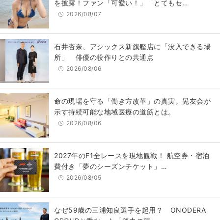
を披露！ファン「可愛い！」「とてもセ…
2026/08/07
石井杏奈、アシックス新旗艦店に「没入できる場
所」 俳優の役作りとの共通点
2026/08/06
​命の現場を守る「働き方改革」の真実。晃友会が
示す持続可能な地域医療の道筋とは。
2026/08/06
2027年のF1全レースを現地観戦！ 航空券・宿泊
費付き「夢のシーズンチケット」…
2026/08/05
なぜ59歳の三浦知良選手を起用？ ONODERA