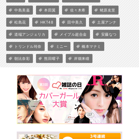
中島美嘉
本田翼
佐々木希
蛯原友里
松島花
HKT48
田中美久
土屋アンナ
道端アンジェリカ
メイプル超合金
安藤なつ
トリンドル玲奈
ミニー
橋本マナミ
朝比奈彩
熊田曜子
岸畑来瞳