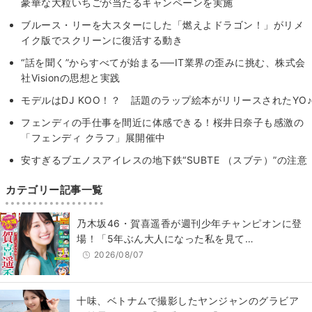
豪華な大粒いちごが当たるキャンペーンを実施
ブルース・リーを大スターにした「燃えよドラゴン！」がリメ
イク版でスクリーンに復活する動き
“話を聞く”からすべてが始まる──IT業界の歪みに挑む、株式会
社Visionの思想と実践
モデルはDJ KOO！？ 話題のラップ絵本がリリースされたYO♪
フェンディの手仕事を間近に体感できる！桜井日奈子も感激の
「フェンディ クラフ」展開催中
安すぎるブエノスアイレスの地下鉄“SUBTE （スブテ）”の注意
カテゴリー記事一覧
乃木坂46・賀喜遥香が週刊少年チャンピオンに登
場！「5年ぶん大人になった私を見て…
2026/08/07
十味、ベトナムで撮影したヤンジャンのグラビア