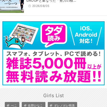
GROUPと重なった「努力の積…
2026/08/05
Girls List
ぺこ
佐野ひなこ
ダレノガレ明美