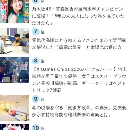
6
位
乃木坂46・賀喜遥香が週刊少年チャンピオン
に登場！「5年ぶん大人になった私を見ていた
だけたら」
7
位
電気代高騰にどう備える？さいたま市で専門家
が解説した「節電の限界」と太陽光の選び方
8
位
【X Games Chiba 2026パーク＆バート】河上
恵蒔が男子最年少優勝！女子はスカイ・ブラウ
ンと長谷川瑞穂が制覇、ギー・クーリはベスト
トリック7連覇
9
位
​命の現場を守る「働き方改革」の真実。晃友会
が示す持続可能な地域医療の道筋とは。
10
位