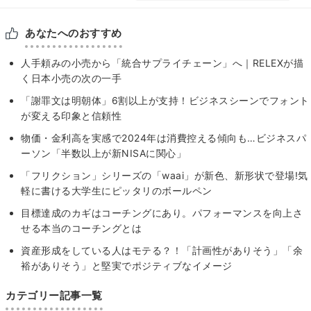
あなたへのおすすめ
人手頼みの小売から「統合サプライチェーン」へ｜RELEXが描
く日本小売の次の一手
「謝罪文は明朝体」6割以上が支持！ビジネスシーンでフォント
が変える印象と信頼性
物価・金利高を実感で2024年は消費控える傾向も…ビジネスパ
ーソン「半数以上が新NISAに関心」
「フリクション」シリーズの「waai」が新色、新形状で登場!気
軽に書ける大学生にピッタリのボールペン
目標達成のカギはコーチングにあり。パフォーマンスを向上さ
せる本当のコーチングとは
資産形成をしている人はモテる？！「計画性がありそう」「余
裕がありそう」と堅実でポジティブなイメージ
カテゴリー記事一覧