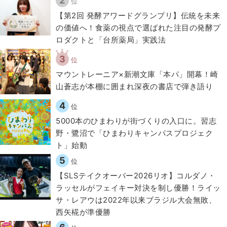
2
位
【第2回 発酵アワードグランプリ】伝統を未来
の価値へ！食薬の視点で選ばれた注目の発酵プ
ロダクトと「台所薬局」実践法
3
位
マウントレーニア×新潮文庫「本パ」開幕！崎
山蒼志が本棚に囲まれ深夜の書店で弾き語り
4
位
5000本のひまわりが街づくりの入口に。習志
野・鷺沼で「ひまわりキャンパスプロジェク
ト」始動
5
位
【SLSテイクオーバー2026リオ】コルダノ・
ラッセルがフェイキー対決を制し優勝！ライッ
サ・レアウは2022年以来ブラジル大会無敗、
西矢椛が準優勝