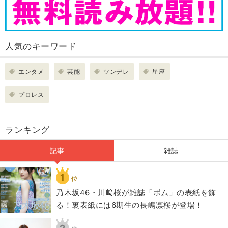
人気のキーワード
エンタメ
芸能
ツンデレ
星座
プロレス
ランキング
記事
雑誌
1
位
乃木坂46・川﨑桜が雑誌「ボム」の表紙を飾
る！裏表紙には6期生の長嶋凛桜が登場！