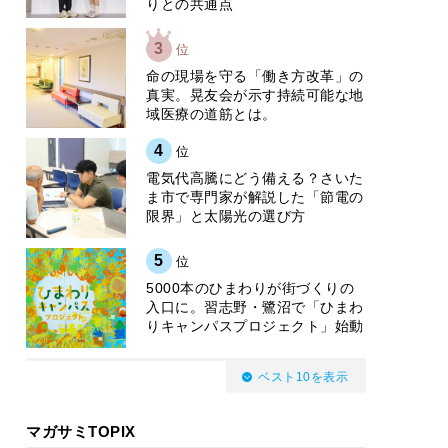
りとの共通点
3
位
​命の現場を守る「働き方改革」の
真実。晃友会が示す持続可能な地
域医療の道筋とは。
4
位
電気代高騰にどう備える？さいた
ま市で専門家が解説した「節電の
限界」と太陽光の選び方
5
位
5000本のひまわりが街づくりの
入口に。習志野・鷺沼で「ひまわ
りキャンパスプロジェクト」始動
ベスト10を表示
マガサミTOPIX