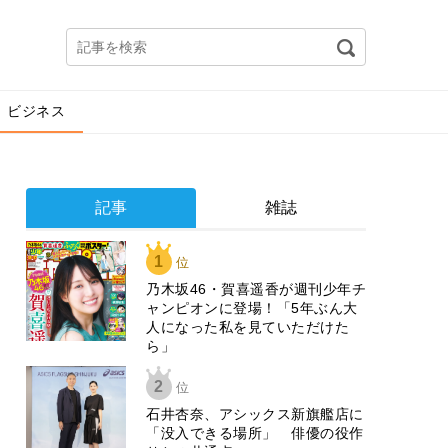
ビジネス
記事
雑誌
1
位
乃木坂46・賀喜遥香が週刊少年チ
ャンピオンに登場！「5年ぶん大
人になった私を見ていただけた
ら」
2
位
石井杏奈、アシックス新旗艦店に
「没入できる場所」 俳優の役作