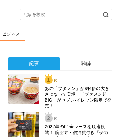
ビジネス
記事
雑誌
1
位
あの「ブタメン」が約4倍の大き
さになって登場！「ブタメン超
BIG」がセブン‐イレブン限定で発
売！
2
位
2027年のF1全レースを現地観
戦！ 航空券・宿泊費付き「夢の