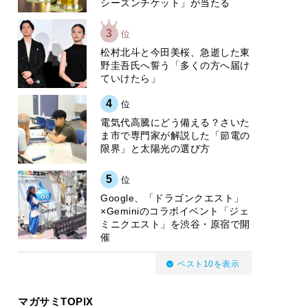
シーズンチケット」が当たる
3
位
松村北斗と今田美桜、急逝した東
野圭吾氏へ誓う「多くの方へ届け
ていけたら」
4
位
電気代高騰にどう備える？さいた
ま市で専門家が解説した「節電の
限界」と太陽光の選び方
5
位
Google、「ドラゴンクエスト」
×Geminiのコラボイベント「ジェ
ミニクエスト」を渋谷・原宿で開
催
ベスト10を表示
マガサミTOPIX