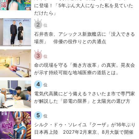
に登場！「5年ぶん大人になった私を見ていた
だけたら」
2
位
石井杏奈、アシックス新旗艦店に「没入できる
場所」 俳優の役作りとの共通点
3
位
​命の現場を守る「働き方改革」の真実。晃友会
が示す持続可能な地域医療の道筋とは。
4
位
電気代高騰にどう備える？さいたま市で専門家
が解説した「節電の限界」と太陽光の選び方
5
位
シルク・ドゥ・ソレイユ『クーザ』が16年ぶり
日本再上陸 2027年2月東京、8月大阪で開催