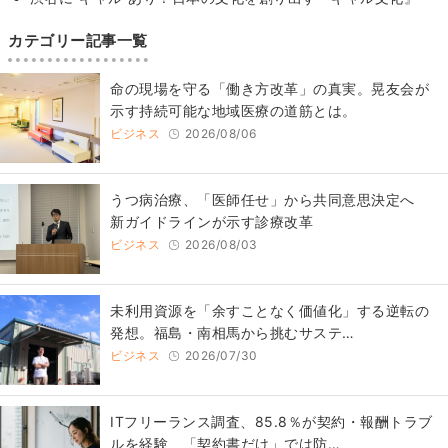
カテゴリー記事一覧
​命の現場を守る「働き方改革」の真実。晃友会が
示す持続可能な地域医療の道筋とは。
ビジネス
2026/08/06
うつ病治療、「医師任せ」から共同意思決定へ
新ガイドラインが示す診療改革
ビジネス
2026/08/03
​​未利用資源を「余すことなく価値化」する逆転の
発想。福島・南相馬から挑むサステ…
ビジネス
2026/07/30
ITフリーランス調査、85.8％が契約・報酬トラブ
ルを経験 「契約書だけ」では防…