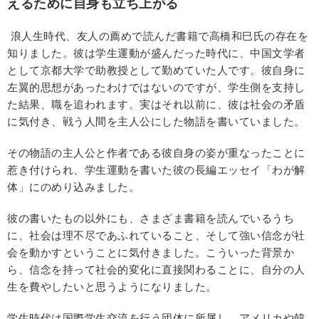
えるために自身も立ち上がる
浪人生時代、友人の薦めで読んだ書籍で高橋和巳氏の存在を
知りました。彼は学生運動が盛んだった時代に、中国文学者
として京都大学で助教授として勤めていた人です。彼自身に
左翼的思想があったわけではないのですが、学生側を支持し
た結果、職を追われます。実はそれ以前に、彼は社会の矛盾
に気付き、戦う人間を主人公にした物語を書いていました。
その物語の主人公と作者である彼自身の姿が重なったことに
惹き付けられ、学生運動を書いた彼の長編エッセイ「わが解
体」にのめり込みました。
彼の書いたもの以外にも、さまざま書籍を読んでいるうち
に、社会は理不尽であふれていること、そして強い信念が社
会を動かすということに気付きました。こういった背景か
ら、信念を持って社会的変化に直接関わることに、自分の人
生を費やしたいと思うようになりました。
学生時代は国際学生交流を行う団体に所属し、アメリカや韓