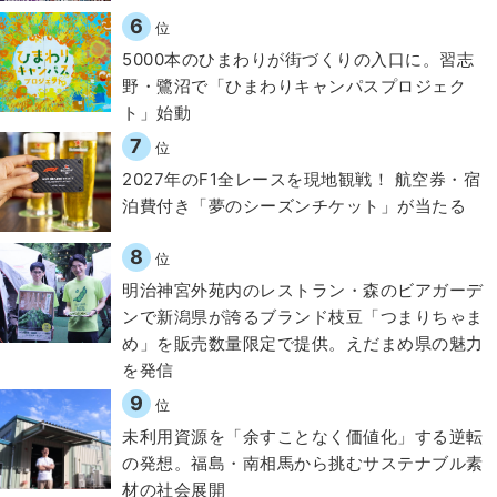
6
位
5000本のひまわりが街づくりの入口に。習志
野・鷺沼で「ひまわりキャンパスプロジェク
ト」始動
7
位
2027年のF1全レースを現地観戦！ 航空券・宿
泊費付き「夢のシーズンチケット」が当たる
8
位
明治神宮外苑内のレストラン・森のビアガーデ
ンで新潟県が誇るブランド枝豆「つまりちゃま
め」を販売数量限定で提供。えだまめ県の魅力
を発信
9
位
​​未利用資源を「余すことなく価値化」する逆転
の発想。福島・南相馬から挑むサステナブル素
材の社会展開​