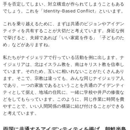
手を否定してしまい、対立構造が作られてしまうこともある
でしょう。これを「Identity-Based Conflict」といいます。
これを乗り越えるために、まずは共通のビジョンやアイデン
ティティを共有することが大切だと考えています。身近な例
で挙げると、夫婦であれば「いい家庭を作る」「子どものた
め」などがありますね。
私たちがナイジェリアで行っている活動を例に出します。ナ
イジェリアは、北はイスラム教を、南はキリスト教を信奉し
ています。そのため、互いに相いれないことがたくさんあり
ます。そこで、宗教は違っても、みんな同じナイジェリア人
であり、一つの家族であるということを共通のアイデンティ
ティとして据え、地域の住民に、一緒に学校や井戸の修復な
どをしてもらっています。このように、同じ作業に時間を費
やすことで、いい人間関係の構築に結び付けることができる
と考えています。
両国に共通するアイデンティティを掲げ、朝鮮半島