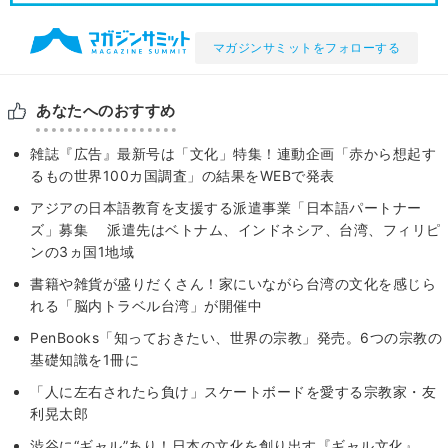
マガジンサミットをフォローする
あなたへのおすすめ
雑誌『広告』最新号は「文化」特集！連動企画「赤から想起す
るもの世界100カ国調査」の結果をWEBで発表
アジアの日本語教育を支援する派遣事業「日本語パートナー
ズ」募集 派遣先はベトナム、インドネシア、台湾、フィリピ
ンの3ヵ国1地域
書籍や雑貨が盛りだくさん！家にいながら台湾の文化を感じら
れる「脳内トラベル台湾」が開催中
PenBooks「知っておきたい、世界の宗教」発売。6つの宗教の
基礎知識を1冊に
「人に左右されたら負け」スケートボードを愛する宗教家・友
利晃太郎
渋谷に“ギャル”あり！日本の文化を創り出す『ギャル文化』