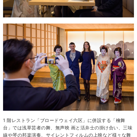
1 階レストラン「ブロードウェイ六区」に併設する「檜舞
台」では浅草芸者の舞、無声映 画と活弁士の掛け合い、三味
線や琴の邦楽演奏、サイレントフィルムの上映など様々な舞