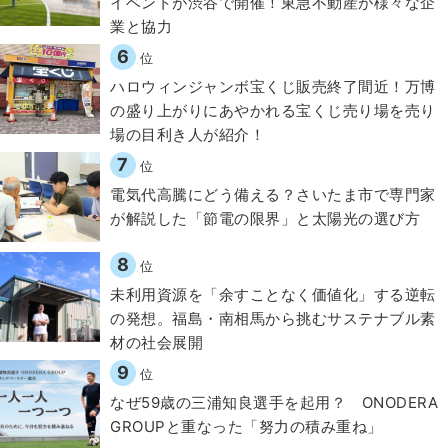
イベントが渋谷で開催！東急不動産が様々な企
業と協力
6
位
ハロウィンジャンボ宝くじ販売終了間近！万博
の盛り上がりにあやかれる宝くじ売り場を売り
場の目利き人が紹介！
7
位
電気代高騰にどう備える？さいたま市で専門家
が解説した「節電の限界」と太陽光の選び方
8
位
​​未利用資源を「余すことなく価値化」する逆転
の発想。福島・南相馬から挑むサステナブル素
材の社会展開​
9
位
なぜ59歳の三浦知良選手を起用？ ONODERA
GROUPと重なった「努力の積み重ね」