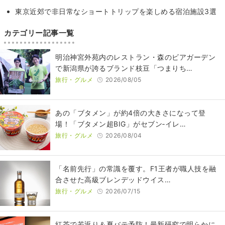
東京近郊で非日常なショートトリップを楽しめる宿泊施設3選
カテゴリー記事一覧
明治神宮外苑内のレストラン・森のビアガーデン
で新潟県が誇るブランド枝豆「つまりち…
旅行・グルメ
2026/08/05
あの「ブタメン」が約4倍の大きさになって登
場！「ブタメン超BIG」がセブン‐イレ…
旅行・グルメ
2026/08/04
​​「名前先行」の常識を覆す。F1王者が職人技を融
合させた高級ブレンデッドウイス…
旅行・グルメ
2026/07/15
紅茶で若返り＆夏バテ予防！最新研究で明らかに