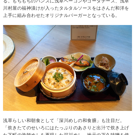
る。もちもちのバンズに浅草ベーコンやゴーダチーズ、浅草
川村屋の福神漬けが入ったタルタルソースをはさんだ和洋を
上手に組み合わせたオリジナルバーガーとなっている。
浅草らしい和朝食として「深川めしの和食膳」も注目だ。
「炊きたてのせいろにはたっぷりのあさりと出汁で炊き上げ
た下町の漁師めしを再現した深川めし。地元の万久味噌を使