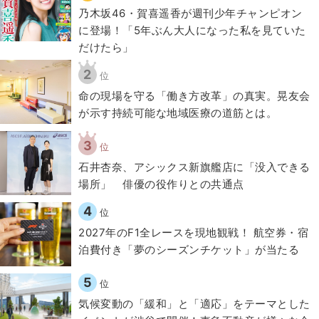
乃木坂46・賀喜遥香が週刊少年チャンピオン
に登場！「5年ぶん大人になった私を見ていた
だけたら」
2
位
​命の現場を守る「働き方改革」の真実。晃友会
が示す持続可能な地域医療の道筋とは。
3
位
石井杏奈、アシックス新旗艦店に「没入できる
場所」 俳優の役作りとの共通点
4
位
2027年のF1全レースを現地観戦！ 航空券・宿
泊費付き「夢のシーズンチケット」が当たる
5
位
気候変動の「緩和」と「適応」をテーマとした