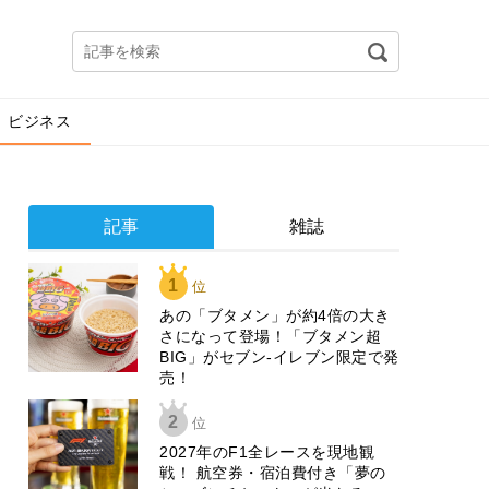
ビジネス
記事
雑誌
1
位
あの「ブタメン」が約4倍の大き
さになって登場！「ブタメン超
BIG」がセブン‐イレブン限定で発
売！
2
位
2027年のF1全レースを現地観
戦！ 航空券・宿泊費付き「夢の