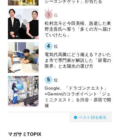
シーズンチケット」が当たる
3
位
松村北斗と今田美桜、急逝した東
野圭吾氏へ誓う「多くの方へ届け
ていけたら」
4
位
電気代高騰にどう備える？さいた
ま市で専門家が解説した「節電の
限界」と太陽光の選び方
5
位
Google、「ドラゴンクエスト」
×Geminiのコラボイベント「ジェ
ミニクエスト」を渋谷・原宿で開
催
ベスト10を表示
マガサミTOPIX