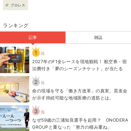
プロレス
ランキング
記事
雑誌
1
位
2027年のF1全レースを現地観戦！ 航空券・宿
泊費付き「夢のシーズンチケット」が当たる
2
位
​命の現場を守る「働き方改革」の真実。晃友会
が示す持続可能な地域医療の道筋とは。
3
位
なぜ59歳の三浦知良選手を起用？ ONODERA
GROUPと重なった「努力の積み重ね」