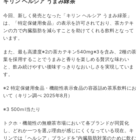
キリン ヘルシア うまみ緑茶
今回、新しく発売となった「キリン ヘルシア うまみ緑茶」
は、「特定保健用食品」の表示を許可されており、茶カテキ
ンの力で内臓脂肪を減らすことを助けてくれる飲料となって
います。
また、最も高濃度※2の茶カテキン540mg※3を含み、2種の茶
葉を採用することでうまみと香りを楽しめる贅沢な味わい
と、飲み続けやすい後味すっきりなおいしさを実現していま
す。
※2 特定保健用食品・機能性表示食品の容器詰め茶系飲料にお
いて（キリン調べ 2025年8月）
※3 500ｍl当たり
トクホ・機能性の無糖茶市場において各ブランドが同質化
し、どれか一つを選ぶ理由が感じにくくなっている現在。キ
リンでは「ヘルシア」ブランドを“内臓脂肪対策のために飲む