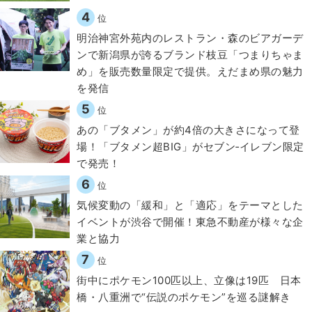
4
位
明治神宮外苑内のレストラン・森のビアガーデ
ンで新潟県が誇るブランド枝豆「つまりちゃま
め」を販売数量限定で提供。えだまめ県の魅力
を発信
5
位
あの「ブタメン」が約4倍の大きさになって登
場！「ブタメン超BIG」がセブン‐イレブン限定
で発売！
6
位
気候変動の「緩和」と「適応」をテーマとした
イベントが渋谷で開催！東急不動産が様々な企
業と協力
7
位
街中にポケモン100匹以上、立像は19匹 日本
橋・八重洲で“伝説のポケモン”を巡る謎解き