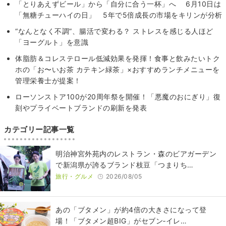
「とりあえずビール」から「自分に合う一杯」へ 6月10日は
「無糖チューハイの日」 5年で5倍成長の市場をキリンが分析
“なんとなく不調”、腸活で変わる？ ストレスを感じる人ほど
「ヨーグルト」を意識
体脂肪＆コレステロール低減効果を発揮！食事と飲みたいトク
ホの「お〜いお茶 カテキン緑茶」×おすすめランチメニューを
管理栄養士が提案！
ローソンストア100が20周年祭を開催！「悪魔のおにぎり」復
刻やプライベートブランドの刷新を発表
カテゴリー記事一覧
明治神宮外苑内のレストラン・森のビアガーデン
で新潟県が誇るブランド枝豆「つまりち…
旅行・グルメ
2026/08/05
あの「ブタメン」が約4倍の大きさになって登
場！「ブタメン超BIG」がセブン‐イレ…