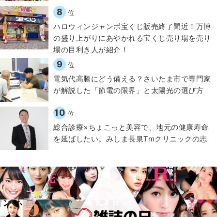
8
位
ハロウィンジャンボ宝くじ販売終了間近！万博
の盛り上がりにあやかれる宝くじ売り場を売り
場の目利き人が紹介！
9
位
電気代高騰にどう備える？さいたま市で専門家
が解説した「節電の限界」と太陽光の選び方
10
位
総合診療×ちょこっと美容で、地元の健康寿命
を延ばしたい。みしま長泉Tmクリニックの志