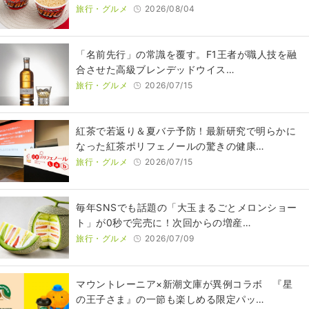
旅行・グルメ
2026/08/04
​​「名前先行」の常識を覆す。F1王者が職人技を融
合させた高級ブレンデッドウイス…
旅行・グルメ
2026/07/15
紅茶で若返り＆夏バテ予防！最新研究で明らかに
なった紅茶ポリフェノールの驚きの健康…
旅行・グルメ
2026/07/15
毎年SNSでも話題の「大玉まるごとメロンショー
ト」が0秒で完売に！次回からの増産…
旅行・グルメ
2026/07/09
マウントレーニア×新潮文庫が異例コラボ 『星
の王子さま』の一節も楽しめる限定パッ…