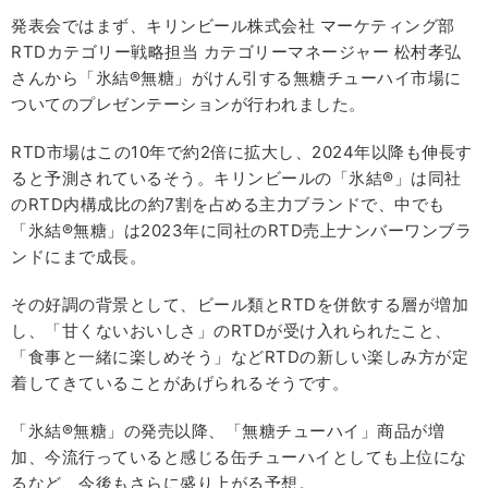
発表会ではまず、キリンビール株式会社 マーケティング部
RTDカテゴリー戦略担当 カテゴリーマネージャー 松村孝弘
さんから「氷結®無糖」がけん引する無糖チューハイ市場に
ついてのプレゼンテーションが行われました。
RTD市場はこの10年で約2倍に拡大し、2024年以降も伸長す
ると予測されているそう。キリンビールの「氷結®」は同社
のRTD内構成比の約7割を占める主力ブランドで、中でも
「氷結®無糖」は2023年に同社のRTD売上ナンバーワンブラ
ンドにまで成長。
その好調の背景として、ビール類とRTDを併飲する層が増加
し、「甘くないおいしさ」のRTDが受け入れられたこと、
「食事と一緒に楽しめそう」などRTDの新しい楽しみ方が定
着してきていることがあげられるそうです。
「氷結®無糖」の発売以降、「無糖チューハイ」商品が増
加、今流行っていると感じる缶チューハイとしても上位にな
るなど、今後もさらに盛り上がる予想。