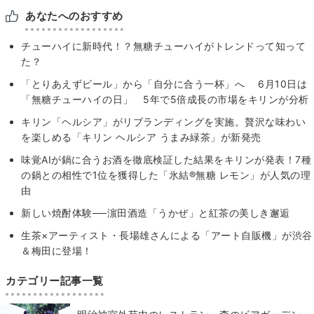
あなたへのおすすめ
チューハイに新時代！？無糖チューハイがトレンドって知って
た？
「とりあえずビール」から「自分に合う一杯」へ 6月10日は
「無糖チューハイの日」 5年で5倍成長の市場をキリンが分析
キリン「ヘルシア」がリブランディングを実施。贅沢な味わい
を楽しめる「キリン ヘルシア うまみ緑茶」が新発売
味覚AIが鍋に合うお酒を徹底検証した結果をキリンが発表！7種
の鍋との相性で1位を獲得した「氷結®無糖 レモン」が人気の理
由
新しい焼酎体験──濵田酒造「うかぜ」と紅茶の美しき邂逅
生茶×アーティスト・長場雄さんによる「アート自販機」が渋谷
＆梅田に登場！
カテゴリー記事一覧