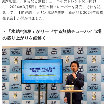
結®無糖」。さらなる無糖チューハイのトレンド化へ向け
て、2024年3月5日に待望の新フレーバーを発売。それを記
念して、【絶好調「キリン 氷結®無糖」新商品＆2024年戦略
発表会】が開かれました。
・「氷結®無糖」がリードする無糖チューハイ市場
の盛り上がりを紐解く