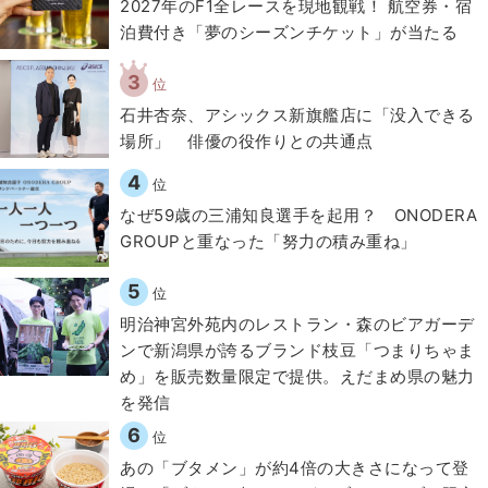
2027年のF1全レースを現地観戦！ 航空券・宿
泊費付き「夢のシーズンチケット」が当たる
3
位
石井杏奈、アシックス新旗艦店に「没入できる
場所」 俳優の役作りとの共通点
4
位
なぜ59歳の三浦知良選手を起用？ ONODERA
GROUPと重なった「努力の積み重ね」
5
位
明治神宮外苑内のレストラン・森のビアガーデ
ンで新潟県が誇るブランド枝豆「つまりちゃま
め」を販売数量限定で提供。えだまめ県の魅力
を発信
6
位
あの「ブタメン」が約4倍の大きさになって登