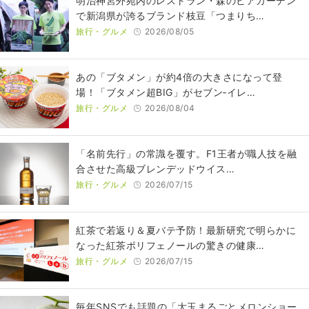
明治神宮外苑内のレストラン・森のビアガーデン
で新潟県が誇るブランド枝豆「つまりち…
旅行・グルメ
2026/08/05
あの「ブタメン」が約4倍の大きさになって登
場！「ブタメン超BIG」がセブン‐イレ…
旅行・グルメ
2026/08/04
​​「名前先行」の常識を覆す。F1王者が職人技を融
合させた高級ブレンデッドウイス…
旅行・グルメ
2026/07/15
紅茶で若返り＆夏バテ予防！最新研究で明らかに
なった紅茶ポリフェノールの驚きの健康…
旅行・グルメ
2026/07/15
毎年SNSでも話題の「大玉まるごとメロンショー