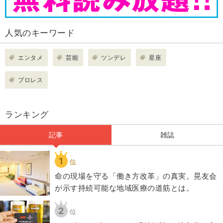
人気のキーワード
エンタメ
芸能
ツンデレ
星座
プロレス
ランキング
記事
雑誌
1
位
​命の現場を守る「働き方改革」の真実。晃友会
が示す持続可能な地域医療の道筋とは。
2
位