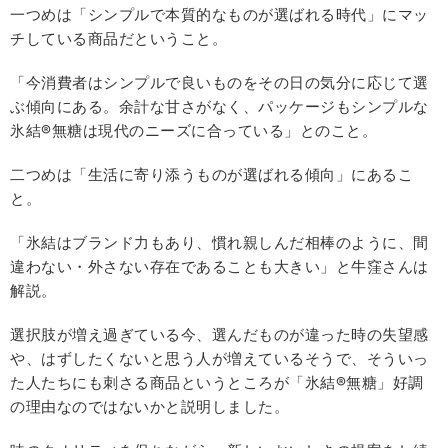
一つめは「シンプルで本質的なものが選ばれる時代」にマッ
チしている商品だということ。
「今消費者はシンプルで良いものをその日の気分に応じて選
ぶ傾向にある。余計な甘さがなく、パッケージもシンプルな
氷結®無糖は現代のニーズに合っている」とのこと。
二つめは「生活に寄り添うものが選ばれる傾向」にあるこ
と。
「氷結はブランド力もあり、慣れ親しんだ相棒のように、間
違わない・外さない存在であることも大きい」と牛窪さんは
解説。
選択肢が増え過ぎている今、選んだものが違った時の失望感
や、はずしたくないと思う人が増えているそうで、そういっ
た人たちにも刺さる商品というところが「氷結®無糖」好調
の理由なのではないかと説明しました。