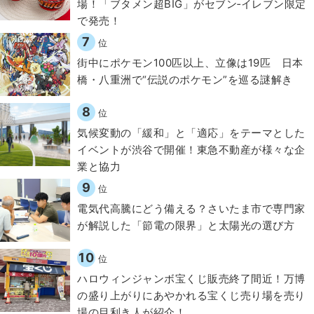
場！「ブタメン超BIG」がセブン‐イレブン限定
で発売！
7
位
街中にポケモン100匹以上、立像は19匹 日本
橋・八重洲で“伝説のポケモン”を巡る謎解き
8
位
気候変動の「緩和」と「適応」をテーマとした
イベントが渋谷で開催！東急不動産が様々な企
業と協力
9
位
電気代高騰にどう備える？さいたま市で専門家
が解説した「節電の限界」と太陽光の選び方
10
位
ハロウィンジャンボ宝くじ販売終了間近！万博
の盛り上がりにあやかれる宝くじ売り場を売り
場の目利き人が紹介！