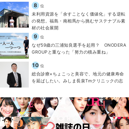
8
位
​​未利用資源を「余すことなく価値化」する逆転
の発想。福島・南相馬から挑むサステナブル素
材の社会展開​
9
位
なぜ59歳の三浦知良選手を起用？ ONODERA
GROUPと重なった「努力の積み重ね」
10
位
総合診療×ちょこっと美容で、地元の健康寿命
を延ばしたい。みしま長泉Tmクリニックの志