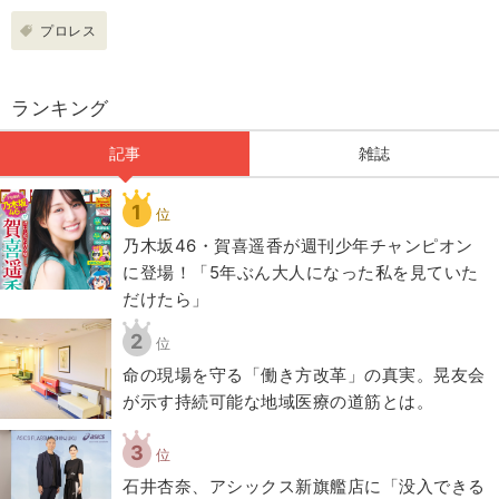
プロレス
ランキング
記事
雑誌
1
位
乃木坂46・賀喜遥香が週刊少年チャンピオン
に登場！「5年ぶん大人になった私を見ていた
だけたら」
2
位
​命の現場を守る「働き方改革」の真実。晃友会
が示す持続可能な地域医療の道筋とは。
3
位
石井杏奈、アシックス新旗艦店に「没入できる