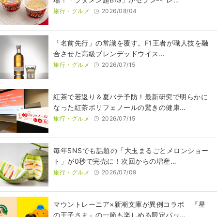
旅行・グルメ
2026/08/04
​​「名前先行」の常識を覆す。F1王者が職人技を融
合させた高級ブレンデッドウイス…
旅行・グルメ
2026/07/15
紅茶で若返り＆夏バテ予防！最新研究で明らかに
なった紅茶ポリフェノールの驚きの健康…
旅行・グルメ
2026/07/15
毎年SNSでも話題の「大玉まるごとメロンショー
ト」が0秒で完売に！次回からの増産…
旅行・グルメ
2026/07/09
マウントレーニア×新潮文庫が異例コラボ 『星
の王子さま』の一節も楽しめる限定パッ…