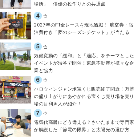
場所」 俳優の役作りとの共通点
4
位
2027年のF1全レースを現地観戦！ 航空券・宿
泊費付き「夢のシーズンチケット」が当たる
5
位
気候変動の「緩和」と「適応」をテーマとした
イベントが渋谷で開催！東急不動産が様々な企
業と協力
6
位
ハロウィンジャンボ宝くじ販売終了間近！万博
の盛り上がりにあやかれる宝くじ売り場を売り
場の目利き人が紹介！
7
位
電気代高騰にどう備える？さいたま市で専門家
が解説した「節電の限界」と太陽光の選び方