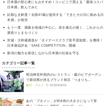
日本酒の初心者にもおすすめ！コンビニで買える「最強コスパ
日本酒」飲んでみた
比類なき鮮度！全国41蔵が提供する「できたその日に飲める日
本酒」が発売
もう一度、酒蔵を地域の中心に。若き蔵元が描く、これからの
酒造りとまちづくり
宮城・大和蔵酒造が「ダイナースクラブ若手奨励賞」を獲得！
日本酒品評会「SAKE COMPETITION」開催
新潟の魅力を発信しながら日本酒の伝統を守る
カテゴリー記事一覧
明治神宮外苑内のレストラン・森のビアガーデン
で新潟県が誇るブランド枝豆「つまりち…
旅行・グルメ
2026/08/05
あの「ブタメン」が約4倍の大きさになって登
場！「ブタメン超BIG」がセブン‐イレ…